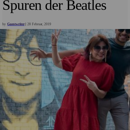
Spuren der Beatles
by
Guestwriter
28
Februar
2019