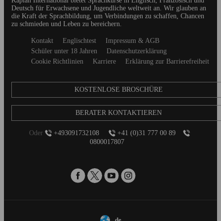
Kaplan International bietet Sprachkurse in Englisch, Französisch und
Deutsch für Erwachsene und Jugendliche weltweit an. Wir glauben an
die Kraft der Sprachbildung, um Verbindungen zu schaffen, Chancen
zu schmieden und Leben zu bereichern.
Secondary
Kontakt
Englischtest
Impressum & AGB
footer
Schüler unter 18 Jahren
Datenschutzerklärung
Cookie Richtlinien
Karriere
Erklärung zur Barrierefreiheit
KOSTENLOSE BROSCHÜRE
BERATER KONTAKTIEREN
Oder
+493091732108
+41 (0)31 777 00 89
0800017807
de