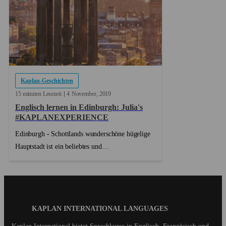
Kaplan-Geschichten
15 minuten Lesezeit
4
November
2019
Englisch lernen in Edinburgh: Julia's
#KAPLANEXPERIENCE
Edinburgh - Schottlands wunderschöne hügelige
Hauptstadt ist ein beliebtes und
abwechslungsreiches Reiseziel, das für jeden etwas
zu bieten hat. Unsere Sprachschule Edinburgh
heißt jede Woche Schüler aus aller Welt
willkommen...
Blog
KAPLAN INTERNATIONAL LANGUAGES
Footer