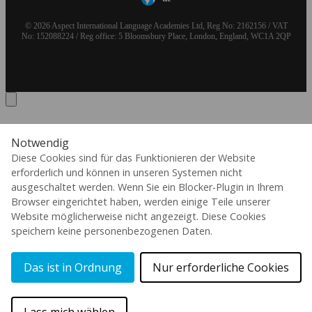
© 2026 Aspect International Language Academies Ltd, Reg No: 2162156 / VAT
No: 152088224 / Reg office: 5 Bloomsbury Place, London, England, WC1A 2QP
Kaplan International Languages
Notwendig
wurde von Inspirit Capital erworben.
Diese Cookies sind für das Funktionieren der Website
erforderlich und können in unseren Systemen nicht
Kaplan Inc. und seine Tochtergesellschaften
übernehmen keinerlei Verantwortung für die hier
ausgeschaltet werden. Wenn Sie ein Blocker-Plugin in Ihrem
dargestellten Inhalte und Materialien. Die
Browser eingerichtet haben, werden einige Teile unserer
Nutzung der Marke KAPLAN
Website möglicherweise nicht angezeigt. Diese Cookies
INTERNATIONAL LANGUAGES erfolgt auf
Grundlage einer von Kaplan, Inc. gewährten
speichern keine personenbezogenen Daten.
Übergangslizenz.
Mehr erfahre
Das ist in Ordnung
Nur erforderliche Cookies
Kont