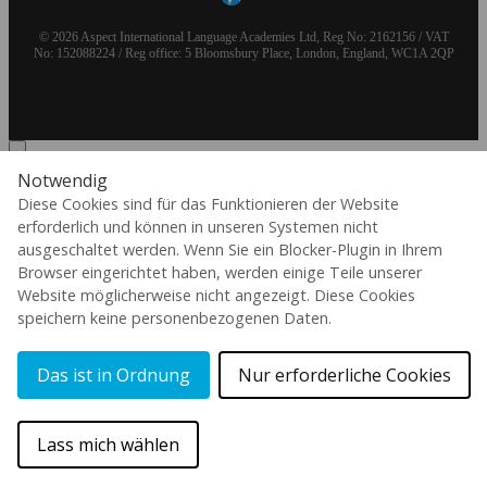
© 2026 Aspect International Language Academies Ltd, Reg No: 2162156 / VAT
No: 152088224 / Reg office: 5 Bloomsbury Place, London, England, WC1A 2QP
Notwendig
Diese Cookies sind für das Funktionieren der Website
Kaplan International Languages
erforderlich und können in unseren Systemen nicht
wurde von Inspirit Capital erworben.
ausgeschaltet werden. Wenn Sie ein Blocker-Plugin in Ihrem
Kaplan Inc. und seine Tochtergesellschaften
Browser eingerichtet haben, werden einige Teile unserer
übernehmen keinerlei Verantwortung für die hier
Website möglicherweise nicht angezeigt. Diese Cookies
dargestellten Inhalte und Materialien. Die
speichern keine personenbezogenen Daten.
Nutzung der Marke KAPLAN
INTERNATIONAL LANGUAGES erfolgt auf
Grundlage einer von Kaplan, Inc. gewährten
Das ist in Ordnung
Nur erforderliche Cookies
Übergangslizenz.
Mehr erfahre
Kont
Lass mich wählen
Mache unseren kostenlosen
Englischtest!