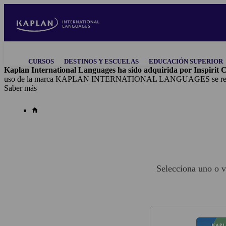
Skip
to
main
content
Main
CURSOS
DESTINOS Y ESCUELAS
EDUCACIÓN SUPERIOR
navigation
Kaplan International Languages ha sido adquirida por Inspirit C
uso de la marca KAPLAN INTERNATIONAL LANGUAGES se realiza baj
Saber más
Selecciona uno o v