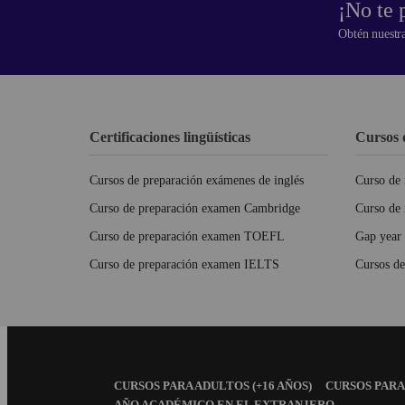
¡No te 
Obtén nuestra
Certificaciones lingüísticas
Cursos 
Cursos de preparación exámenes de inglés
Curso de 
Curso de preparación examen Cambridge
Curso de 
Curso de preparación examen TOEFL
Gap year 
Curso de preparación examen IELTS
Cursos de
Footer
CURSOS PARA ADULTOS (+16 AÑOS)
CURSOS PARA 
Menu
AÑO ACADÉMICO EN EL EXTRANJERO