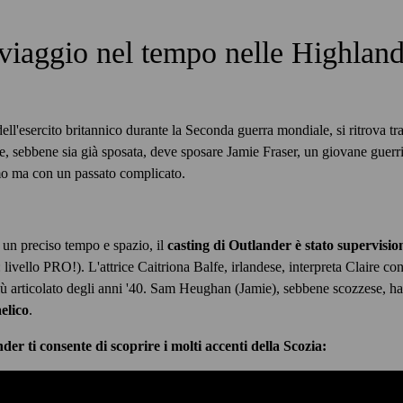
 viaggio nel tempo nelle Highland
ell'esercito britannico durante la Seconda guerra mondiale, si ritrova tr
e, sebbene sia già sposata, deve sposare Jamie Fraser, un giovane guerr
mo ma con un passato complicato.
n un preciso tempo e spazio, il
casting di Outlander è stato supervisio
e: livello PRO!). L'attrice Caitriona Balfe, irlandese, interpreta Claire c
ù articolato degli anni '40. Sam Heughan (Jamie), sebbene scozzese, h
elico
.
der ti consente di scoprire i molti accenti della Scozia: