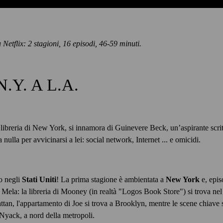
 Netflix: 2 stagioni, 16 episodi, 46-59 minuti.
N.Y. A L.A.
 libreria di New York, si innamora di Guinevere Beck, un’aspirante scrit
nulla per avvicinarsi a lei: social network, Internet ... e omicidi.
o negli
Stati Uniti
! La prima stagione è ambientata a
New York
e, epis
 Mela: la libreria di Mooney (in realtà "Logos Book Store") si trova nel 
tan, l'appartamento di Joe si trova a Brooklyn, mentre le scene chiave s
 Nyack, a nord della metropoli.