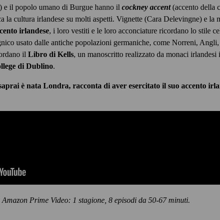
 e il popolo umano di Burgue hanno il
cockney accent
(accento della 
la cultura irlandese su molti aspetti. Vignette (Cara Delevingne) e la ma
cento irlandese
, i loro vestiti e le loro acconciature ricordano lo stile ce
gnico usato dalle antiche popolazioni germaniche, come Norreni, Angli, Ju
cordano il
Libro di Kells
, un manoscritto realizzato da monaci irlandesi 
llege di Dublino
.
aprai è nata Londra, racconta di aver esercitato il suo accento ir
 Amazon Prime Video: 1 stagione, 8 episodi da 50-67 minuti.