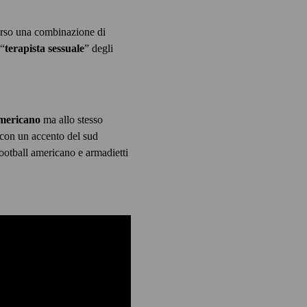
verso una combinazione di
 “
terapista sessuale
” degli
americano
ma allo stesso
o con un accento del sud
 football americano e armadietti