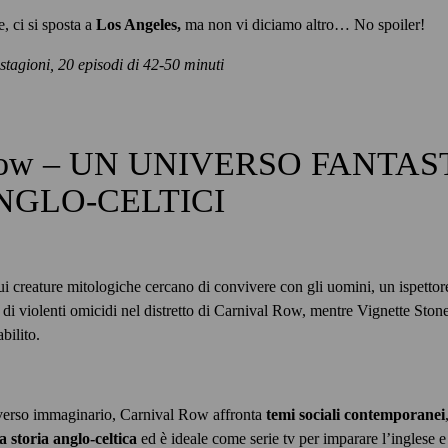
, ci si sposta a
Los Angeles,
ma non vi diciamo altro… No spoiler!
 stagioni, 20 episodi di 42-50 minuti
l Row – UN UNIVERSO FANTA
NGLO-CELTICI
 cui creature mitologiche cercano di convivere con gli uomini, un ispett
 di violenti omicidi nel distretto di Carnival Row, mentre Vignette Stone
bilito.
verso immaginario, Carnival Row affronta
temi sociali contemporanei
a storia anglo-celtica
ed è ideale come serie tv per imparare l’inglese e 