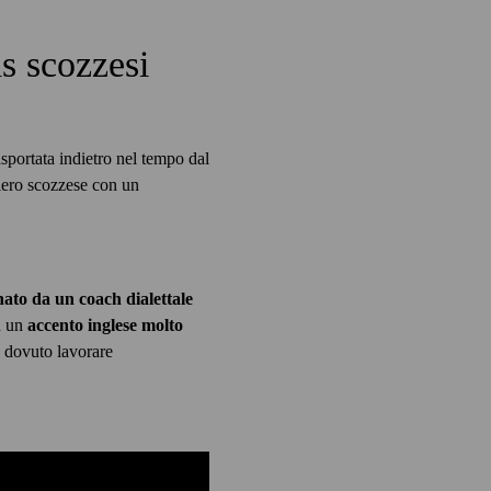
s scozzesi
asportata indietro nel tempo dal
iero scozzese con un
nato da un coach dialettale
on un
accento inglese molto
a dovuto lavorare