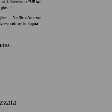
glesi definirebbero
“kill two
o giusto!
gliori di
Netflix e Amazon
iverse culture in lingua
iamo!
zzata