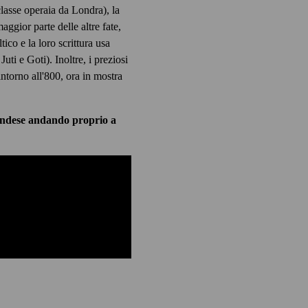
classe operaia da Londra), la
ggior parte delle altre fate,
ltico e la loro scrittura usa
ti e Goti). Inoltre, i preziosi
intorno all'800, ora in mostra
landese andando proprio a