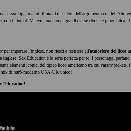
na sessuologa, ma lui rifiuta di discutere dell'argomento con lei. Attra
e, con l’aiuto di
Maeve, una compagna di classe ribelle e pragmatica, il
tv per imparare l’inglese, non riesci a resistere all'
atmosfera del liceo 
o inglese
, Sex Education è la serie perfetta per te! I personaggi parlan
esenta elementi iconici del tipico liceo americano tra cui varsity jackets,
 un mix di retrò-moderno USA-UK unico!
Sex Education!