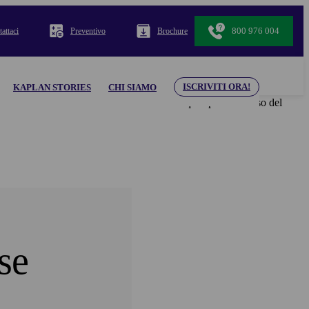
800 976 004
attaci
Preventivo
Brochure
ISCRIVITI ORA!
KAPLAN STORIES
CHI SIAMO
 in relazione a tutti i contenuti e materiali qui riportati. L’uso del
se