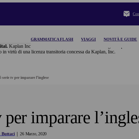
Cont
GRAMMATICA FLASH
VIAGGI
NOVITÀ E GUIDE
ital.
Kaplan Inc. e le sue società controllate declinano ogni responsabilità
 di una licenza transitoria concessa da Kaplan, Inc.
5 serie tv per imparare l’inglese
v per imparare l’ingle
 Buttaci
26
Marzo
2020