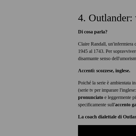
4. Outlander:
Di cosa parla?
Claire Randall, un'infermiera d
1945 al 1743. Per sopravviver
disarmante senso dell'umoris
Accenti: scozzese, inglese.
Poiché la serie è ambientata i
(serie tv per imparare l'ingles
pronunciato
e leggermente pi
specificamente sull'
accento ga
La coach dialettale di Outlan