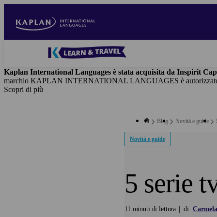
Salta
al
contenuto
principale
Blog
-
Kaplan International Languages è stata acquisita da Inspirit Cap
Main
marchio KAPLAN INTERNATIONAL LANGUAGES è autorizzato in virtù
navigation
Scopri di più
Blog
Novità e guide
Novità e guide
5 serie t
11 minuti di lettura
di
Carmela