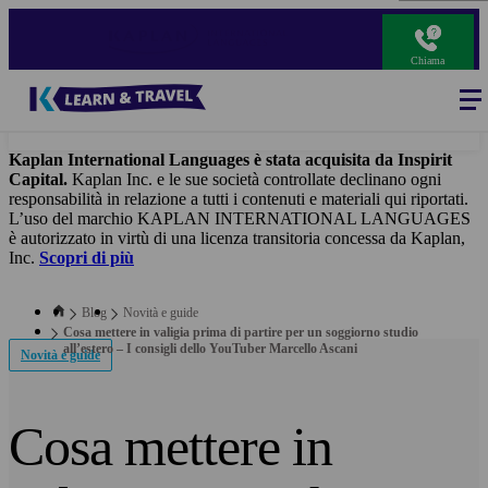
Salta
al
contenuto
Chiama
principale
Blog
-
Main
navigation
Kaplan International Languages è stata acquisita da Inspirit
Capital.
Kaplan Inc. e le sue società controllate declinano ogni
responsabilità in relazione a tutti i contenuti e materiali qui riportati.
L’uso del marchio KAPLAN INTERNATIONAL LANGUAGES
è autorizzato in virtù di una licenza transitoria concessa da Kaplan,
Inc.
Scopri di più
Blog
Novità e guide
Cosa mettere in valigia prima di partire per un soggiorno studio
all’estero – I consigli dello YouTuber Marcello Ascani
Novità e guide
Cosa mettere in