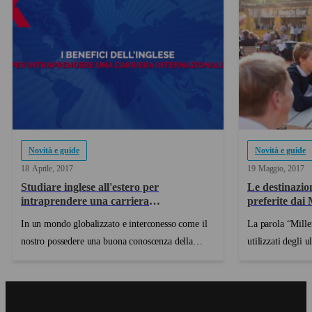
Novità e guide
Novità e guide
18
Aprile
2017
19
Maggio
2017
Studiare inglese all'estero per
Le destinazion
intraprendere una carriera
preferite dai 
internazionale
In un mondo globalizzato e interconesso come il
La parola “Mille
nostro possedere una buona conoscenza della
utilizzati degli 
lingua inglese è un requisito fondamentale per
nati tra il 1980 e
avere successo nel mondo del lavoro o per
generazione dei n
ottenere l'accesso a determinati percorsi di studio.
una nuova mental
Sebbene i mez...