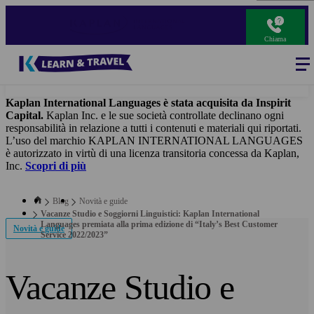
Salta
al
contenuto
Chiama
principale
Blog
-
Main
navigation
Kaplan International Languages è stata acquisita da Inspirit
Capital.
Kaplan Inc. e le sue società controllate declinano ogni
responsabilità in relazione a tutti i contenuti e materiali qui riportati.
L’uso del marchio KAPLAN INTERNATIONAL LANGUAGES
è autorizzato in virtù di una licenza transitoria concessa da Kaplan,
Inc.
Scopri di più
Blog
Novità e guide
Vacanze Studio e Soggiorni Linguistici: Kaplan International
Languages premiata alla prima edizione di “Italy’s Best Customer
Novità e guide
Service 2022/2023”
Vacanze Studio e