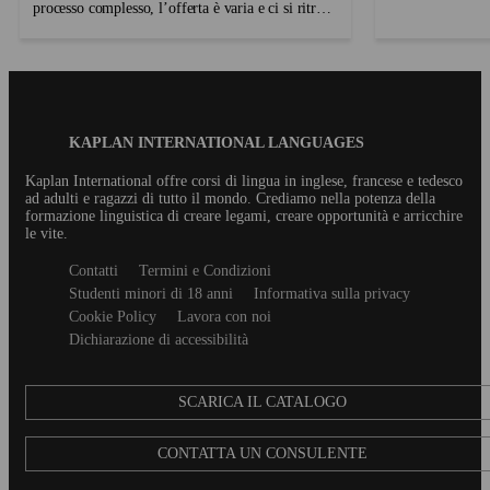
processo complesso, l’offerta è varia e ci si ritrova
un soggiorno stud
con diverse proposte che rendono la scelta
pianificando? Sia
difficile. Per aiutarti a sabbiamo chiesto ai
tuo primo giorno
consulenti e i partner Kaplan dislocati in tutti i ...
sappiamo che ...
Blog
KAPLAN INTERNATIONAL LANGUAGES
Footer
Kaplan International offre corsi di lingua in inglese, francese e tedesco
ad adulti e ragazzi di tutto il mondo. Crediamo nella potenza della
formazione linguistica di creare legami, creare opportunità e arricchire
le vite.
Secondary
Contatti
Termini e Condizioni
footer
Studenti minori di 18 anni
Informativa sulla privacy
Cookie Policy
Lavora con noi
Dichiarazione di accessibilità
SCARICA IL CATALOGO
CONTATTA UN CONSULENTE