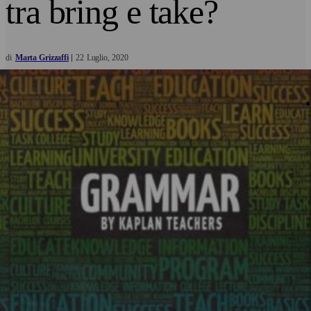
tra bring e take?
di
Marta Grizzaffi
22
Luglio
2020