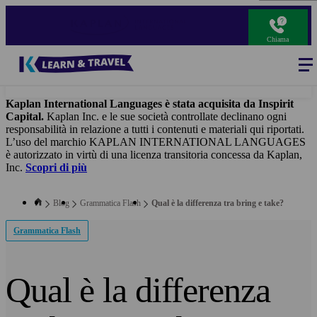
Salta
al
contenuto
Chiama
principale
Blog
-
Main
navigation
Kaplan International Languages è stata acquisita da Inspirit
Capital.
Kaplan Inc. e le sue società controllate declinano ogni
responsabilità in relazione a tutti i contenuti e materiali qui riportati.
L’uso del marchio KAPLAN INTERNATIONAL LANGUAGES
è autorizzato in virtù di una licenza transitoria concessa da Kaplan,
Inc.
Scopri di più
Blog
Grammatica Flash
Qual è la differenza tra bring e take?
Grammatica Flash
Qual è la differenza