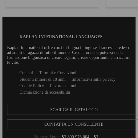
comune quando si impara l’inglese confondersi
insidiosi a detta 
circa il loro utilizzo. Le preposizioni di tempo in
inglese generale 
inglese, così come in italiano, possono assumere
inglese: la differenz
fu...
italiano, an...
Blog
KAPLAN INTERNATIONAL LANGUAGES
Footer
Kaplan International offre corsi di lingua in inglese, francese e tedesco
ad adulti e ragazzi di tutto il mondo. Crediamo nella potenza della
formazione linguistica di creare legami, creare opportunità e arricchire
le vite.
Secondary
Contatti
Termini e Condizioni
footer
Studenti minori di 18 anni
Informativa sulla privacy
Cookie Policy
Lavora con noi
Dichiarazione di accessibilità
SCARICA IL CATALOGO
CONTATTA UN CONSULENTE
Numero Verde:
800 976 004