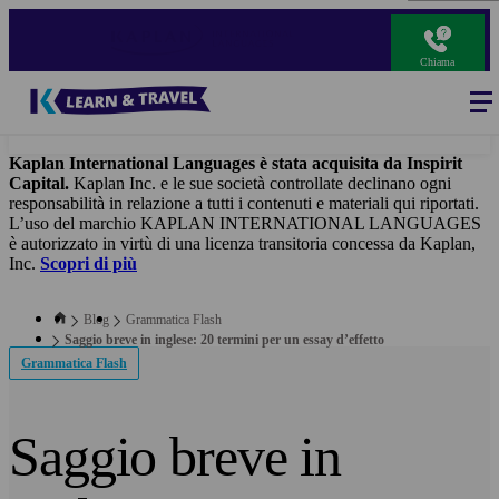
Salta
al
contenuto
Chiama
principale
Blog
-
Main
navigation
Kaplan International Languages è stata acquisita da Inspirit
Capital.
Kaplan Inc. e le sue società controllate declinano ogni
responsabilità in relazione a tutti i contenuti e materiali qui riportati.
L’uso del marchio KAPLAN INTERNATIONAL LANGUAGES
è autorizzato in virtù di una licenza transitoria concessa da Kaplan,
Inc.
Scopri di più
Blog
Grammatica Flash
Saggio breve in inglese: 20 termini per un essay d’effetto
Grammatica Flash
Saggio breve in