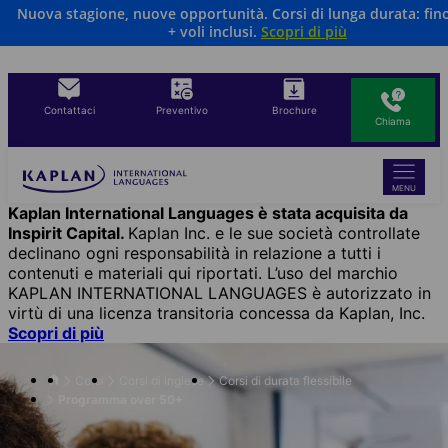
Nuova stagione, nuove opportunità. Corsi di lunga durata: fin
Salta
+ voli inclusi.
Scopri di più
al
contenuto
principale
Contattaci
Preventivo
Brochure
Chiama
MENU
Kaplan International Languages è stata acquisita da
Inspirit Capital.
Kaplan Inc. e le sue società controllate
declinano ogni responsabilità in relazione a tutti i
contenuti e materiali qui riportati. L’uso del marchio
KAPLAN INTERNATIONAL LANGUAGES è autorizzato in
virtù di una licenza transitoria concessa da Kaplan, Inc.
Scopri di più
Corsi
Corsi di inglese
Corsi di durata flessibile
Programma over 50+