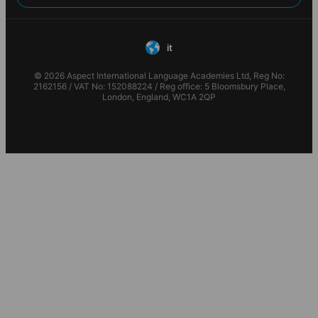
it
© 2026 Aspect International Language Academies Ltd, Reg No:
2162156 / VAT No: 152088224 / Reg office: 5 Bloomsbury Place,
London, England, WC1A 2QP