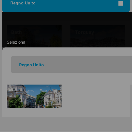
Regno Unito
Bath
Torquay
Seleziona
Regno Unito
Londra 30+