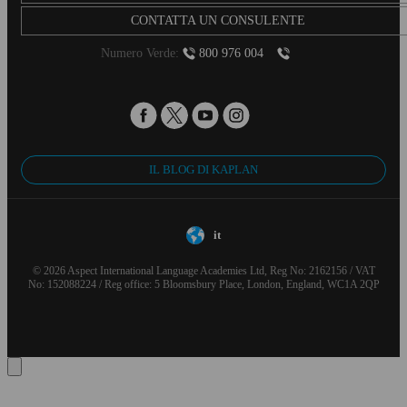
CONTATTA UN CONSULENTE
Numero Verde:
800 976 004
IL BLOG DI KAPLAN
it
© 2026 Aspect International Language Academies Ltd, Reg No: 2162156 / VAT
No: 152088224 / Reg office: 5 Bloomsbury Place, London, England, WC1A 2QP