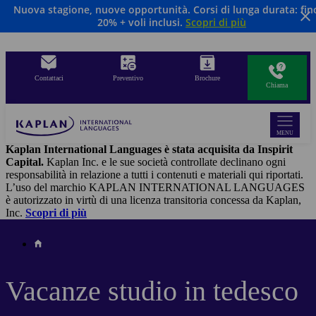
Nuova stagione, nuove opportunità. Corsi di lunga durata: fino
Salta
20% + voli inclusi.
Scopri di più
al
contenuto
principale
Contattaci
Preventivo
Brochure
Chiama
MENU
Kaplan International Languages è stata acquisita da Inspirit
Capital.
Kaplan Inc. e le sue società controllate declinano ogni
responsabilità in relazione a tutti i contenuti e materiali qui riportati.
L’uso del marchio KAPLAN INTERNATIONAL LANGUAGES
è autorizzato in virtù di una licenza transitoria concessa da Kaplan,
Inc.
Scopri di più
Vacanze studio in tedesco