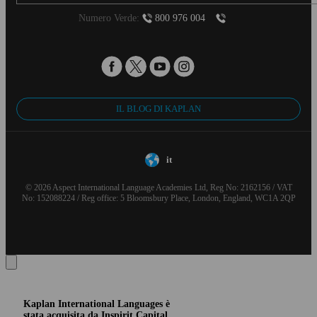
Numero Verde:
800 976 004
IL BLOG DI KAPLAN
it
© 2026 Aspect International Language Academies Ltd, Reg No: 2162156 / VAT
No: 152088224 / Reg office: 5 Bloomsbury Place, London, England, WC1A 2QP
Kaplan International Languages è
stata acquisita da Inspirit Capital.