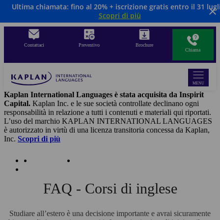
Ultima chiamata: fino al 20% + iscrizione gratis entro il 31 lugl
Salta
Scopri di più
al
contenuto
principale
Contattaci
Preventivo
Brochure
Chiama
MENU
Kaplan International Languages è stata acquisita da Inspirit
Capital.
Kaplan Inc. e le sue società controllate declinano ogni
responsabilità in relazione a tutti i contenuti e materiali qui riportati.
L’uso del marchio KAPLAN INTERNATIONAL LANGUAGES
è autorizzato in virtù di una licenza transitoria concessa da Kaplan,
Inc.
Scopri di più
FAQ E Risorse
FAQ, Risorse e Supporto
Studiare inglese all'estero
FAQ - Corsi di inglese
Studiare all’estero è una decisione importante e avrai sicuramente