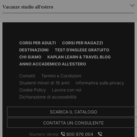
I dettagli su questo alloggio saranno disponibili a breve.
Contatta uno dei nostri consulenti per avere maggiori
Vacanze studio all'estero
Per saperne di più su questa scuola
informazioni.
Scarica la guida informativa
Footer
CORSI PER ADULTI
CORSI PER RAGAZZI
Menu
DESTINAZIONI
TEST D'INGLESE GRATUITO
Accreditamenti e Membership
CHI SIAMO
KAPLAN LEARN & TRAVEL BLOG
Questa scuola Kaplan International Languages è
ANNO ACCADEMICO ALL'ESTERO
accreditata da British Council ed è membro di English UK.
Sono organizzazioni di tutto rispetto che rappresentano
Secondary
Contatti
Termini e Condizioni
e aiutano a mantenere alti standard per le migliori scuole
footer
Studenti minori di 18 anni
Informativa sulla privacy
di lingua inglese del Paese.
Cookie Policy
Lavora con noi
*Il 'recommendation rate' si basa su interviste agli
Dichiarazione di accessibilità
studenti Kaplan condotte nel 2018.
SCARICA IL CATALOGO
CONTATTA UN CONSULENTE
Numero Verde:
800 976 004