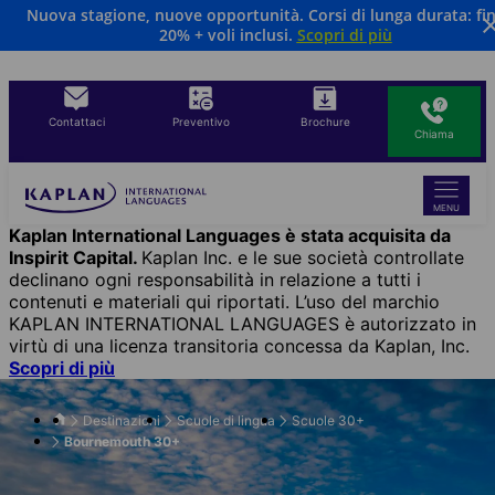
Nuova stagione, nuove opportunità. Corsi di lunga durata: fin
Salta
20% + voli inclusi.
Scopri di più
al
contenuto
principale
Contattaci
Preventivo
Brochure
Chiama
MENU
Kaplan International Languages è stata acquisita da
Inspirit Capital.
Kaplan Inc. e le sue società controllate
declinano ogni responsabilità in relazione a tutti i
contenuti e materiali qui riportati. L’uso del marchio
KAPLAN INTERNATIONAL LANGUAGES è autorizzato in
virtù di una licenza transitoria concessa da Kaplan, Inc.
Scopri di più
Destinazioni
Scuole di lingua
Scuole 30+
Bournemouth 30+