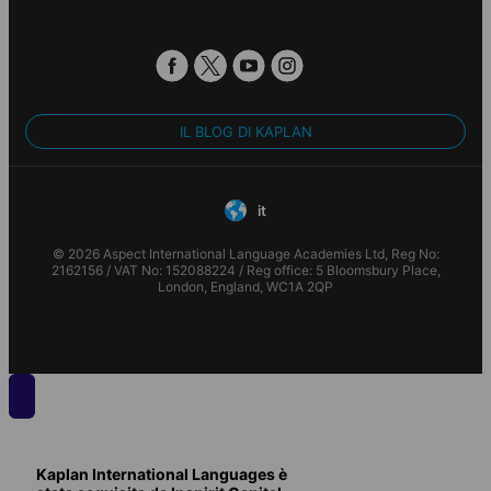
IL BLOG DI KAPLAN
it
© 2026 Aspect International Language Academies Ltd, Reg No:
2162156 / VAT No: 152088224 / Reg office: 5 Bloomsbury Place,
London, England, WC1A 2QP
Kaplan International Languages è