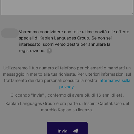
stanze singole con bagno privato. Contatta un
della vostra nuova città!
consulente per maggiori informazioni.
Distanza:
Distanza:
Maggiori informazioni
2.9 km dalla Scuola di inglese a Bournemouth
Gli alloggi in famiglia si trovano a una distanza massima
Vorremmo condividere con te le ultime novità e le offerte
Servizio di placement universitario
di 60 minuti dalle nostre scuole
speciali di Kaplan Languages Group. Se non sei
Lansdowne Point (Single room)
Con il programma University Placement Service (UPS) potrai
interessato, scorri verso destra per annullare la
beneficiare del nostro ampio network di università partner e
registrazione.
?
avere assistenza completa nell'iscrizione alle università
straniere.
Scopri di più
.
Utilizzeremo il tuo numero di telefono per chiamarti o mandarti un
School holidays
messaggio in merito alla tua richiesta. Per ulteriori informazioni sul
trattamento dei dati personali consulta la nostra
Informativa sulla
Guarda le vacanze
privacy.
Oxford Point Residence
Cliccando "Invia" , confermo di avere più di 16 anni di età.
Bournemouth school audit report
320
GBP
Kaplan Languages Group è ora parte di Inspirit Capital. Uso del
A settimana
Questa scuola è ispezionata frequentemente da enti ufficiali.
marchio Kaplan su licenza.
Puoi leggere l'ultimo
rapporto di revisione del British Council
I dettagli su questo alloggio saranno disponibili a breve.
online
per la nostra scuola di inglese a Bournemouth.
Contatta uno dei nostri consulenti per avere maggiori
Invia
Età minima
informazioni.