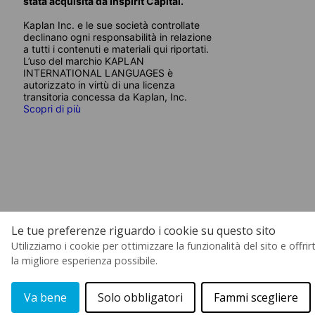
stata acquisita da Inspirit Capital.
Kaplan Inc. e le sue società controllate
declinano ogni responsabilità in relazione
a tutti i contenuti e materiali qui riportati.
L’uso del marchio KAPLAN
INTERNATIONAL LANGUAGES è
autorizzato in virtù di una licenza
transitoria concessa da Kaplan, Inc.
Scopri di più
Le tue preferenze riguardo i cookie su questo sito
Utilizziamo i cookie per ottimizzare la funzionalità del sito e offrirt
la migliore esperienza possibile.
Va bene
Solo obbligatori
Fammi scegliere