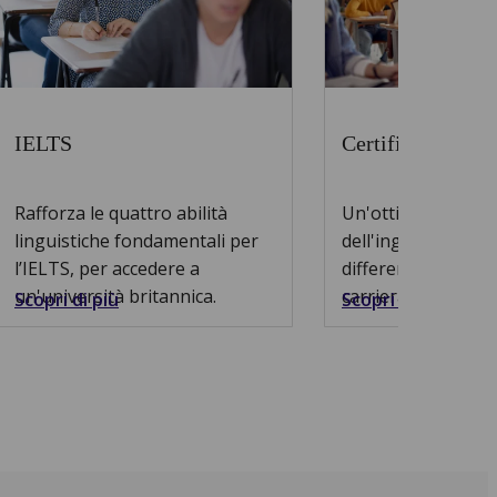
IELTS
Certificato in Bu
Rafforza le quattro abilità
Un'ottima padron
linguistiche fondamentali per
dell'inglese può fa
l’IELTS, per accedere a
differenza per por
un'università britannica.
carriera a livello i
Scopri di più
Scopri di più