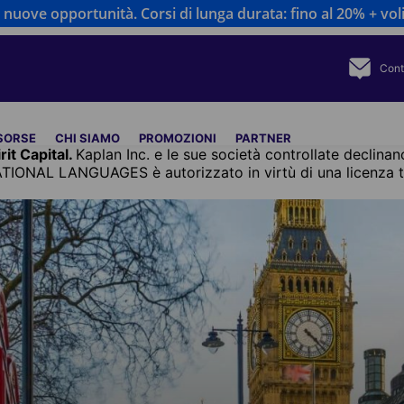
nuove opportunità. Corsi di lunga durata: fino al 20% + voli
Cont
ISORSE
CHI SIAMO
PROMOZIONI
PARTNER
rit Capital.
Kaplan Inc. e le sue società controllate declinano
ATIONAL LANGUAGES è autorizzato in virtù di una licenza tr