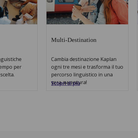
Multi-Destination
nguistiche
Cambia destinazione Kaplan
 tempo per
ogni tre mesi e trasforma il tuo
scelta.
percorso linguistico in una
vera avventura!
Scopri di più