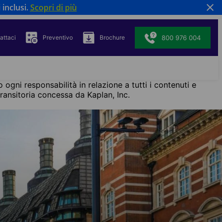
 inclusi.
Scopri di più
800 976 004
attaci
Preventivo
Brochure
 ogni responsabilità in relazione a tutti i contenuti e
ansitoria concessa da Kaplan, Inc.