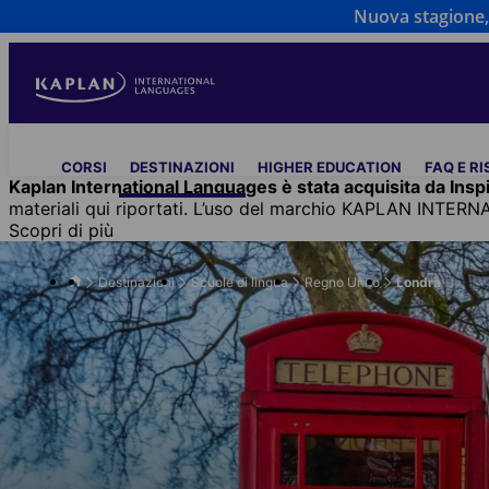
Nuova stagione, 
Salta
al
contenuto
principale
Main
CORSI
DESTINAZIONI
HIGHER EDUCATION
FAQ E R
navigation
Kaplan International Languages è stata acquisita da Inspi
materiali qui riportati. L’uso del marchio KAPLAN INTERN
Scopri di più
Destinazioni
Scuole di lingua
Regno Unito
Londra