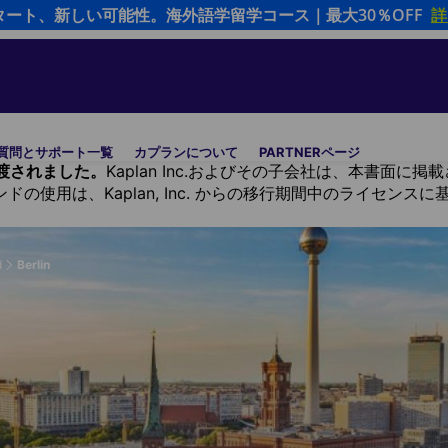
タート、新しい可能性。海外語学留学コース｜最大30％OFF
詳
質問とサポート一覧
カプランについて
PARTNERページ
al に譲渡されました。
Kaplan Inc.およびその子会社は、本書
S ブランドの使用は、Kaplan, Inc. からの移行期間中のライセン
d
Berlin