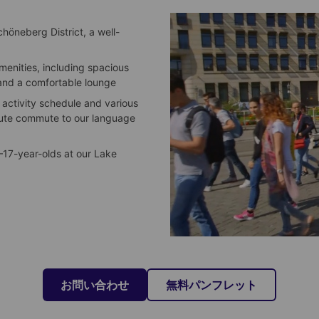
höneberg District, a well-
menities, including spacious
and a comfortable lounge
e activity schedule and various
nute commute to our language
–17-year-olds at our Lake
お問い合わせ
無料パンフレット