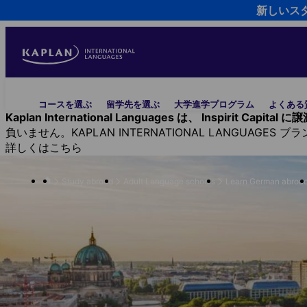
新しいス
Skip
to
main
content
Main
コースを選ぶ
留学先を選ぶ
大学進学プログラム
よくある
navigation
Kaplan International Languages は、 Inspirit Capit
負いません。KAPLAN INTERNATIONAL LANGUAGE
詳しくはこちら
Study abroad
Adult Language schools
Learn German abroa