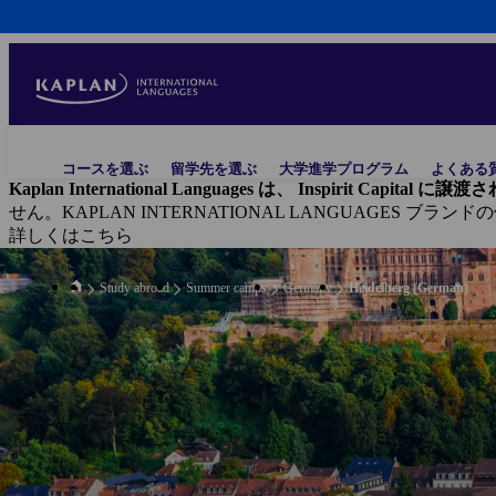
Skip
to
main
content
Main
コースを選ぶ
留学先を選ぶ
大学進学プログラム
よくある
navigation
Kaplan International Languages は、 Inspirit Capital 
せん。KAPLAN INTERNATIONAL LANGUAGES ブラ
詳しくはこちら
Study abroad
Summer camps
Germany
Heidelberg (German)