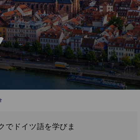
ク
せ
クでドイツ語を学びま