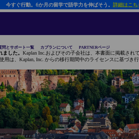
今すぐ行動。6か月の留学で語学力を伸ばそう。
詳細はこち
質問とサポート一覧
カプランについて
PARTNERページ
に譲渡されました。
Kaplan Inc.およびその子会社は、本書面に掲
ンドの使用は、Kaplan, Inc. からの移行期間中のライセンスに基づ