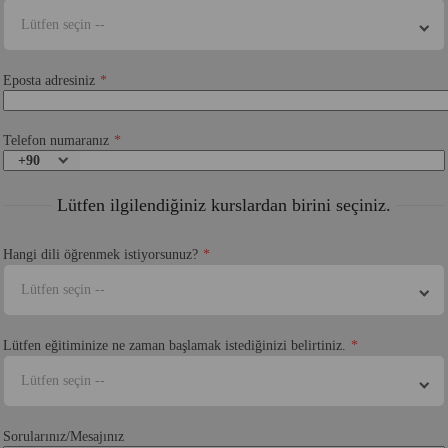
Lütfen seçin --
Eposta adresiniz
Telefon numaranız
+90
Lütfen ilgilendiğiniz kurslardan birini seçiniz.
Hangi dili öğrenmek istiyorsunuz?
Lütfen seçin --
Lütfen eğitiminize ne zaman başlamak istediğinizi belirtiniz.
Lütfen seçin --
Sorularınız/Mesajınız