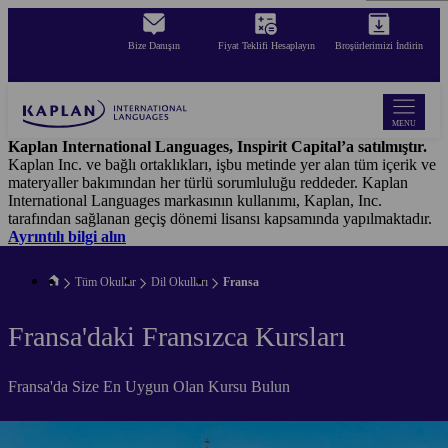
Skip
to
Bize Danışın
Fiyat Teklifi Hesaplayın
Broşürlerimizi İndirin
main
content
MENU
Kaplan International Languages, Inspirit Capital’a satılmıştır.
Kaplan Inc. ve bağlı ortaklıkları, işbu metinde yer alan tüm içerik ve
materyaller bakımından her türlü sorumluluğu reddeder. Kaplan
International Languages markasının kullanımı, Kaplan, Inc.
tarafından sağlanan geçiş dönemi lisansı kapsamında yapılmaktadır.
Ayrıntılı bilgi alın
Tüm Okullar
Dil Okulları
Fransa
Fransa'daki Fransızca Kursları
Fransa'da Size En Uygun Olan Kursu Bulun