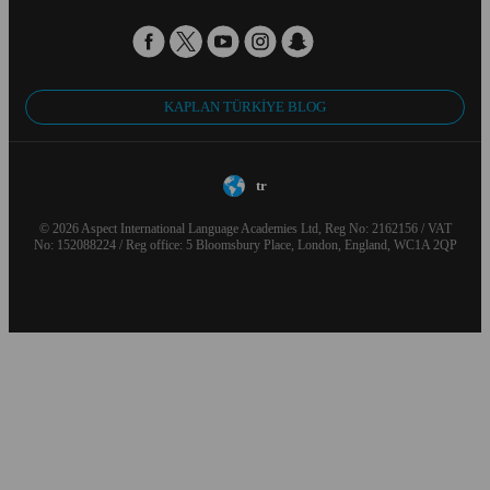
KAPLAN TÜRKIYE BLOG
tr
© 2026 Aspect International Language Academies Ltd, Reg No: 2162156 / VAT
No: 152088224 / Reg office: 5 Bloomsbury Place, London, England, WC1A 2QP