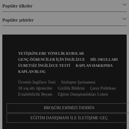
Popüler ülkeler
Popüler şehirler
Footer
YETIŞKINLERE YÖNELIK KURSLAR
Menu
GENÇ ÖĞRENCILER İÇIN İNGILIZCE
DIL OKULLARI
ÜCRETSIZ İNGILIZCE TESTI
KAPLAN HAKKINDA
KAPLAN BLOG
Secondary
Ücretsi̇z İngi̇li̇zce Testi̇
Sözleşme Şartnamesi
footer
18 yaş altı öğrenciler
Gizlilik Bildirisi
Çerez Politikası
Erişilebilirlik Beyanı
Eğitim Danışmanlıkları Listesi
BROŞÜRLERIMIZI İNDIRIN
EĞITIM DANIŞMANI ILE İLETIŞIME GEÇ