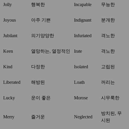
Jolly
행복한
Incapable
무능한
Joyous
아주 기쁜
Indignant
분개한
Jubilant
의기양양한
Infuriated
격노한
Keen
열망하는, 열정적인
Irate
격노한
Kind
다정한
Isolated
고립된
Liberated
해방된
Loath
꺼리는
Lucky
운이 좋은
Morose
시무룩한
방치된, 무
Merry
즐거운
Neglected
시된