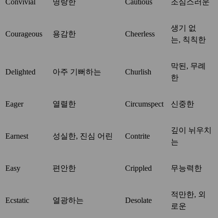
Convivial
명랑한
Cautious
조심스러운
생기 없
Courageous
용감한
Cheerless
는, 칙칙한
막된, 무례
Delighted
아주 기뻐하는
Churlish
한
Eager
열렬한
Circumspect
신중한
깊이 뉘우치
Earnest
성실한, 진심 어린
Contrite
는
Easy
편안한
Crippled
무능력한
적만한, 외
Ecstatic
열광하는
Desolate
로운