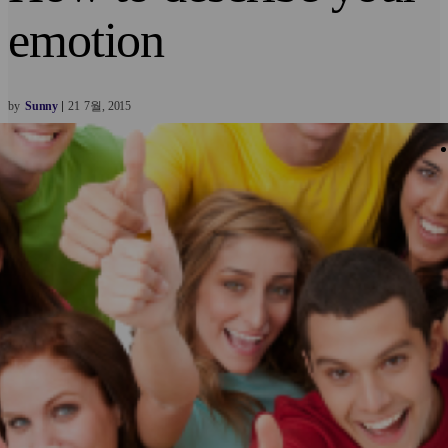
emotion
by
Sunny
21
7월
2015