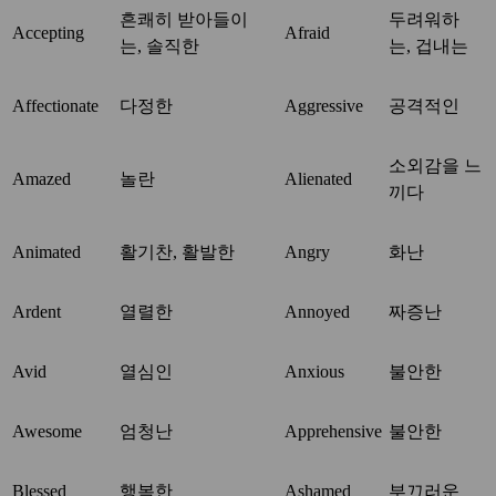
흔쾌히 받아들이
두려워하
Accepting
Afraid
는, 솔직한
는, 겁내는
Affectionate
다정한
Aggressive
공격적인
소외감을 느
Amazed
놀란
Alienated
끼다
Animated
활기찬, 활발한
Angry
화난
Ardent
열렬한
Annoyed
짜증난
Avid
열심인
Anxious
불안한
Awesome
엄청난
Apprehensive
불안한
Blessed
행복한
Ashamed
부끄러운