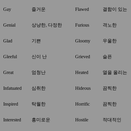
Gay
즐거운
Flawed
결함이 있는
Genial
상냥한, 다정한
Furious
격노한
Glad
기쁜
Gloomy
우울한
Gleeful
신이 난
Grieved
슬픈
Great
엄청난
Heated
열을 올리는
Infatuated
심취한
Hideous
끔찍한
Inspired
탁월한
Horrific
끔찍한
Interested
흥미로운
Hostile
적대적인