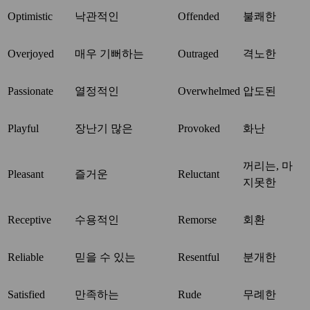
Optimistic
낙관적인
Offended
불쾌한
Overjoyed
매우 기뻐하는
Outraged
격노한
Passionate
열정적인
Overwhelmed
압도된
Playful
장난기 많은
Provoked
화난
꺼리는, 마
Pleasant
즐거운
Reluctant
지못한
Receptive
수용적인
Remorse
회환
Reliable
믿을 수 있는
Resentful
분개한
Satisfied
만족하는
Rude
무례한