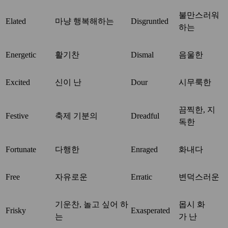
불만스러워
Elated
마냥 행복해하는
Disgruntled
하는
Energetic
활기찬
Dismal
음울한
Excited
신이 난
Dour
시무룩한
끔찍한, 지
Festive
축제 기분의
Dreadful
독한
Fortunate
다행한
Enraged
화내다
Free
자유로운
Erratic
변덕스러운
기운찬, 놀고 싶어 하
몹시 화
Frisky
Exasperated
는
가 난