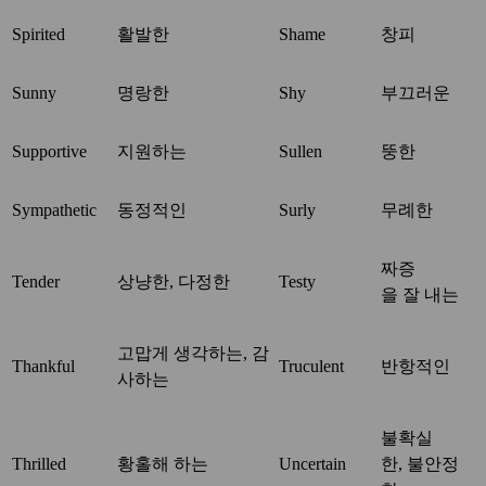
Spirited
활발한
Shame
창피
Sunny
명랑한
Shy
부끄러운
Supportive
지원하는
Sullen
뚱한
Sympathetic
동정적인
Surly
무례한
짜증
Tender
상냥한, 다정한
Testy
을 잘 내는
고맙게 생각하는, 감
Thankful
Truculent
반항적인
사하는
불확실
Thrilled
황홀해 하는
Uncertain
한, 불안정