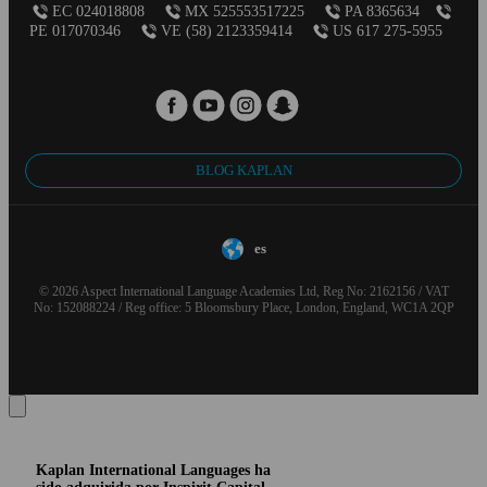
EC 024018808
MX 525553517225
PA 8365634
PE 017070346
VE (58) 2123359414
US 617 275-5955
BLOG KAPLAN
es
© 2026 Aspect International Language Academies Ltd, Reg No: 2162156 / VAT
No: 152088224 / Reg office: 5 Bloomsbury Place, London, England, WC1A 2QP
Kaplan International Languages ha