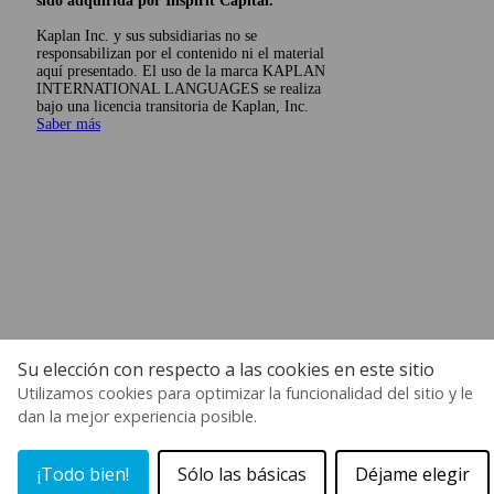
sido adquirida por Inspirit Capital.
Kaplan Inc. y sus subsidiarias no se
responsabilizan por el contenido ni el material
aquí presentado. El uso de la marca KAPLAN
INTERNATIONAL LANGUAGES se realiza
bajo una licencia transitoria de Kaplan, Inc.
Saber más
Su elección con respecto a las cookies en este sitio
Utilizamos cookies para optimizar la funcionalidad del sitio y le
dan la mejor experiencia posible.
¡Todo bien!
Sólo las básicas
Déjame elegir