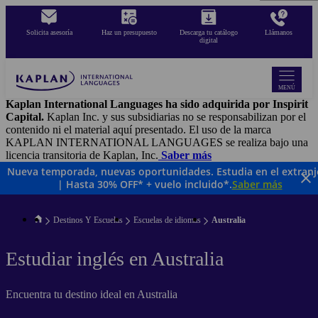
Pasar
al
Solicita asesoría
Haz un presupuesto
Descarga tu catálogo
Llámanos
contenido
digital
principal
MENÚ
Kaplan International Languages ha sido adquirida por Inspirit
Capital.
Kaplan Inc. y sus subsidiarias no se responsabilizan por el
contenido ni el material aquí presentado. El uso de la marca
KAPLAN INTERNATIONAL LANGUAGES se realiza bajo una
licencia transitoria de Kaplan, Inc.
Saber más
Nueva temporada, nuevas oportunidades. Estudia en el extranj
| Hasta 30% OFF* + vuelo incluido*.
Saber más
Destinos Y Escuelas
Escuelas de idiomas
Australia
Estudiar inglés en Australia
Encuentra tu destino ideal en Australia