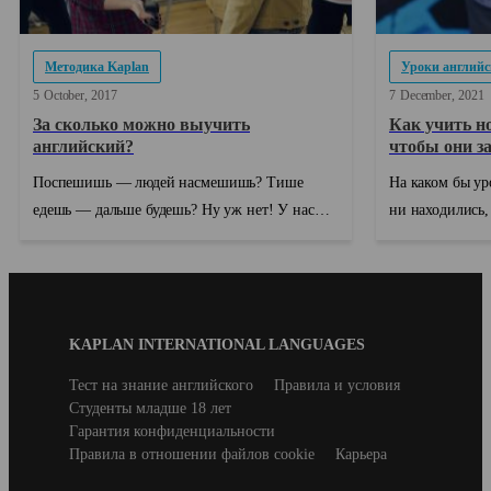
Методика Kaplan
Уроки английс
5
October
2017
7
December
2021
За сколько можно выучить
Как учить н
английский?
чтобы они з
Поспешишь — людей насмешишь? Тише
На каком бы ур
едешь — дальше будешь? Ну уж нет! У нас
ни находились,
есть все основания полагать, что русская
благодарных за
народная мудрость пере...
запаса. Си...
Blog
KAPLAN INTERNATIONAL LANGUAGES
Footer
Secondary
Тест на знание английского
Правила и условия
footer
Студенты младше 18 лет
Гарантия конфиденциальности
Правила в отношении файлов cookie
Карьера