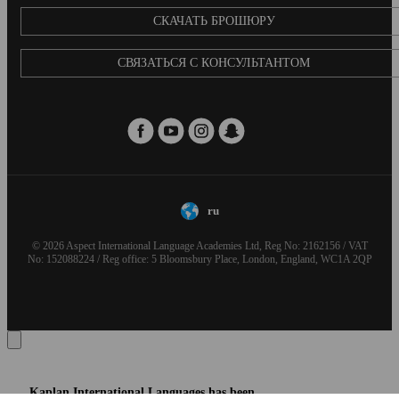
CКАЧАТЬ БРОШЮРУ
СВЯЗАТЬСЯ С КОНСУЛЬТАНТОМ
ru
© 2026 Aspect International Language Academies Ltd, Reg No: 2162156 / VAT
No: 152088224 / Reg office: 5 Bloomsbury Place, London, England, WC1A 2QP
Kaplan International Languages has been