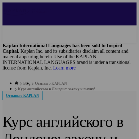
Skip
to
main
content
Kaplan International Languages has been sold to Inspirit
Capital.
Kaplan Inc. and its subsidiaries disclaim all content and
material appearing herein. Use of the KAPLAN
INTERNATIONAL LANGUAGES brand is under a transitional
license from Kaplan, Inc.
Learn more
Blog
Отзывы о KAPLAN
Курс английского в Лондоне: захочу и выучу!
Отзывы о KAPLAN
Курс английского в
Лондоне: захочу и