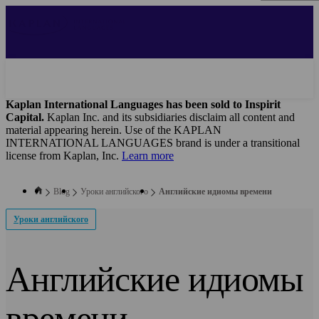
Skip
to
main
content
Kaplan International Languages has been sold to Inspirit
Capital.
Kaplan Inc. and its subsidiaries disclaim all content and
material appearing herein. Use of the KAPLAN
INTERNATIONAL LANGUAGES brand is under a transitional
license from Kaplan, Inc.
Learn more
Blog
Уроки английского
Английские идиомы времени
Уроки английского
Английские идиомы
времени