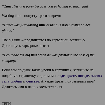
“
Time flies
at a party because you’re having so much fun!”
Wasting time - попусту тратить время
“Hazel was just
wasting time
at the bus stop playing on her
phone.”
The big time – продвигаться по карьерной лестнице/
Достигнуть карьерных высот
“Leo made
the big time
when he was promoted the boss of the
company.”
Если вам по душе такие уроки в картинках, загляните на
подобную страничку с идиомами о
еде
,
цвете
,
погоде
,
частях
тела
,
любви
и
счастье
. А какие фразы понравились вам?
Делитесь ими в наших комментариях.
ТЕГИ