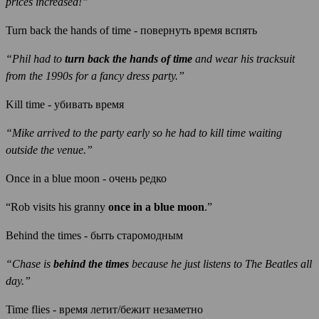
prices increased!”
Turn back the hands of time - повернуть время вспять
“Phil had to
turn back the hands of time
and wear his tracksuit
from the 1990s for a fancy dress party.”
Kill time - убивать время
“Mike arrived to the party early so he had to kill time waiting
outside the venue.”
Once in a blue moon - очень редко
“Rob visits his granny
once in a blue moon
.”
Behind the times - быть старомодным
“Chase is
behind the times
because he just listens to The Beatles all
day.”
Time flies - время летит/бежит незаметно