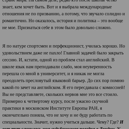
знает, кем хочет быть. Вот и я выбрала международные
отношения не по призванию, а потому, что звучало солидно и
романтично. Но оказалось, история и политика – это вообще
не мое. Признаться себе в этом было довольно сложно.
Я по натуре спортсмен и перфекционист, училась хорошо. Но
удовольствием даже не пахло! Главной задачей было закрыть
сессию. И, кстати, одной из проблем стал английский. В
школе язык нам преподавали слабо, моя неуверенность
перешла со мной в университет, и я никак не могла
преодолеть пресловутый языковой барьер. До сих пор помню
какой-то зачет на английском. Я его пересдавала с комиссией!
Вы не представляете, скольких нервов мне это все стоило.
Примерно к четвертому курсу, после ужасно скучной
практики в московском Институте Европы РАН, я
окончательно поняла, что не хочу и не буду работать по
специальности. Значит, нужно учиться дальше. Чему? Где?
И
вот тут случилась моя судьбоносная поездка в Лондон. У