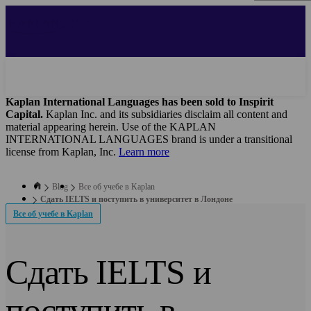
Skip
to
main
content
Kaplan International Languages has been sold to Inspirit
Capital.
Kaplan Inc. and its subsidiaries disclaim all content and
material appearing herein. Use of the KAPLAN
INTERNATIONAL LANGUAGES brand is under a transitional
license from Kaplan, Inc.
Learn more
Blog
Все об учебе в Kaplan
Cдать IELTS и поступить в университет в Лондоне
Все об учебе в Kaplan
Cдать IELTS и
поступить в