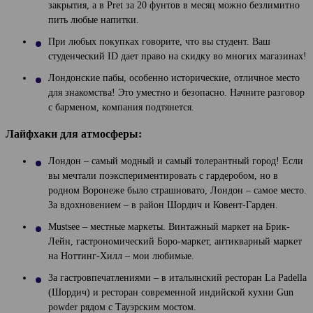
закрытия, а в Pret за 20 фунтов в месяц можно безлимитно
пить любые напитки.
При любых покупках говорите, что вы студент. Ваш
студенческий ID дает право на скидку во многих магазинах!
Лондонские пабы, особенно исторические, отличное место
для знакомства! Это уместно и безопасно. Начните разговор
с барменом, компания подтянется.
Лайфхаки для атмосферы:
Лондон – самый модный и самый толерантный город! Если
вы мечтали поэкспериментировать с гардеробом, но в
родном Воронеже было страшновато, Лондон – самое место.
За вдохновением – в район Шордич и Ковент-Гарден.
Mustsee – местные маркеты. Винтажный маркет на Брик-
Лейн, гастрономический Боро-маркет, антикварный маркет
на Ноттинг-Хилл – мои любимые.
За гастровпечатлениями – в итальянский ресторан La Padella
(Шордич) и ресторан современной индийской кухни Gun
powder рядом с Тауэрским мостом.