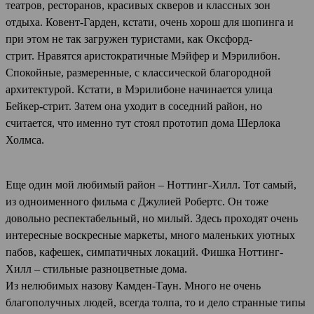
театров, ресторанов, красивых скверов и классных зон
отдыха. Ковент-Гарден, кстати, очень хорош для шопинга и
при этом не так загружен туристами, как Оксфорд-
стрит. Нравятся аристократичные Мэйфер и Мэрилибон.
Спокойные, размеренные, с классической благородной
архитектурой. Кстати, в Мэрилибоне начинается улица
Бейкер-стрит. Затем она уходит в соседний район, но
считается, что именно тут стоял прототип дома Шерлока
Холмса.
Еще один мой любимый район – Ноттинг-Хилл. Тот самый,
из одноименного фильма с Джулией Робертс. Он тоже
довольно респектабельный, но милый. Здесь проходят очень
интересные воскресные маркеты, много маленьких уютных
пабов, кафешек, симпатичных локаций. Фишка Ноттинг-
Хилл – стильные разноцветные дома.
Из нелюбимых назову Камден-Таун. Много не очень
благополучных людей, всегда толпа, то и дело странные типы