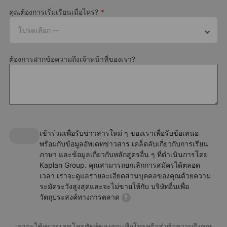
คุณต้องการเริ่มเรียนเมื่อไหร่?
Choose your course package
โปรดเลือก --
Standard 20 (20 lessons, 15 hours per week)
Intensive 25 (25 lessons, 18.45 hours per week)
ต้องการฝากข้อความถึงเจ้าหน้าที่ของเรา?
Premium activities
Lesson length
45 minutes
Spend a little more, get more. Upgrade your experience with a
Premium Plus activity to step up your summer camp program
The lessons and course structure
Our summer camp in Engelberg follows a curriculum that's
specifically designed to keep young learners engaged and
เข้าร่วมเพื่อรับข่าวสารใหม่ ๆ ของเราเพื่อรับข้อเสนอ
motivated. This includes topics and activities such as:
พร้อมกับข้อมูลอัพเดทข่าวสาร เคล็ดลับเกี่ยวกับการเรียน
ภาษา และข้อมูลเกี่ยวกับหลักสูตรอื่น ๆ ที่ดำเนินการโดย
Speaking, listening, reading, writing and life skills
Kaplan Group. คุณสามารถยกเลิกการสมัครได้ตลอด
Vocabulary and grammar review and practice
เวลา เราจะดูแลรายละเอียดส่วนบุคคลของคุณด้วยความ
ระมัดระวังสูงสุดและจะไม่ขายให้กับ บริษัทอื่นเพื่อ
Collaborative projects encouraging creativity, time
วัตถุประสงค์ทางการตลาด
?
management and leadership skills
Entry levels
เราจะใช้หมายเลขโทรศัพท์ของคุณเพื่อโทรหรือส่งข้อความถึงคุณ