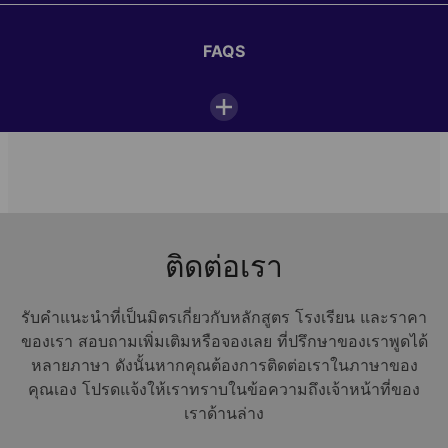
12:30—13:30
FAQS
Lunch
14:00—18:00
Activities or excursions
1/15
We had lots of great activities which were good
18:30—19:30
Dinner
fun. During the lessons we learn a lot and the
FAQs
excursions are super!
ดูรูปทั้งหมด
ติดต่อเรา
20:00—22:00
Evening activities
Carlota, studied in Engelberg summer camp
ที่ตั้ง
Kaplan Engelberg (English)
รับคำแนะนำที่เป็นมิตรเกี่ยวกับหลักสูตร โรงเรียน และราคา
Why should you attend a German summer camp in
Engelberg?
22:30
ของเรา สอบถามเพิ่มเติมหรือจองเลย ที่ปรึกษาของเราพูดได้
Alpadia Engelberg
Lights out
Benediktinerkloster 5
หลายภาษา ดังนั้นหากคุณต้องการติดต่อเราในภาษาของ
6390
Engelberg
คุณเอง โปรดแจ้งให้เราทราบในข้อความถึงเจ้าหน้าที่ของ
สวิตเซอร์แลนด์
เราด้านล่าง
Open in Maps
What are the benefits of a language summer camp for the
Activities & Excursions
youth in Engelberg?