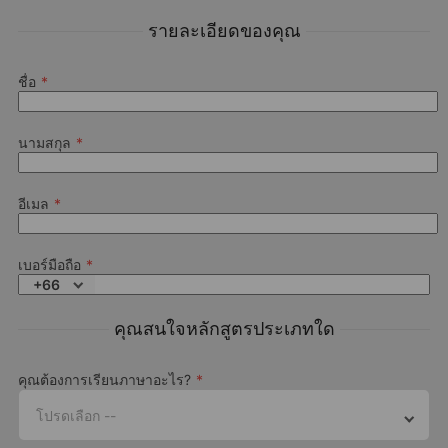
The alpine resort of Engelberg is rich with outdoor and cultural
รายละเอียดของคุณ
activities. Our fun-packed program includes a variety of things to
do and places to see. From alpine scenery to cultural discoveries,
from shopping to sightseeing, you will never get bored learning
Why should you choose Alpadia for attending a German
ชื่อ
German at our summer camp in Engelberg.
summer camp in Engelberg?
This is a sample schedule.
นามสกุล
What kind of German skills can I develop at an Alpadia’s
language camp?
อีเมล
เบอร์มือถือ
+66
What is the language proficiency level required to attend a
German language camp?
คุณสนใจหลักสูตรประเภทใด
Creative workshop in the
Sports or Premium+ activity 
About the course
afternoon and a casino night
the afternoon and fashion
or torch walk in the evening
runway or talent show in the
คุณต้องการเรียนภาษาอะไร?
evening
Please note this camp is operated by Alpadia
Language Schools
โปรดเลือก --
Please refer to their
Terms & Conditions