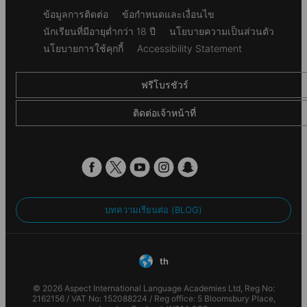
beauty of the Swiss Alps. Offering thrilling rides, relaxing
Secondary
ข้อมูลการติดต่อ
ข้อกำหนดและเงื่อนไข
Student ID
pools, and endless entertainment, Alpamare is the ultimate
footer
นักเรียนที่มีอายุต่ำกว่า 18 ปี
นโยบายความเป็นส่วนตัว
destination to add to your Alpadia experience. Get your
Safe storage of students’ passports
adrenaline pumping on exhilarating water slides, including
นโยบายการใช้คุกกี้
Accessibility Statement
Access to Alpadia mobile app
the gravity-defying Cobra and the lightning-fast Tornado!
Pocket Money Service
ฟรีโบรชัวร์
24/7 Support
ติดต่อเจ้าหน้าที่
Language Portfolio
Afternoon and evening activities at the school or in
the local area
Excursions to nearby cities and regional tourist
attractions
Materials and services
บทความเรียนต่อ (BLOG)
Certificate of attendance
Access to the
Alpadia Student Portal
th
Tennis
การได้รับการรับรอง & สมาชิก
© 2026 Aspect International Language Academies Ltd, Reg No:
Improve your backhand and serving skills in the home
2162156 / VAT No: 152088224 / Reg office: 5 Bloomsbury Place,
This Alpadia Languages school is accredited by the following