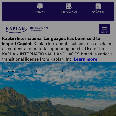
Skip
to
ติดต่อเรา
จองคอร์สเรียน
ฟรีโบรชัวร์
main
content
MENU
Kaplan International Languages has been sold to
Inspirit Capital.
Kaplan Inc. and its subsidiaries disclaim
all content and material appearing herein. Use of the
KAPLAN INTERNATIONAL LANGUAGES brand is under a
transitional license from Kaplan, Inc.
Learn more
Study abroad
Summer camps
Switzerland
Engelberg (German)