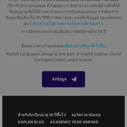
All levels from beginner to advanced
เกี่ยวกับคำถามของคุณ ที่ Kaplan เรายังทำงานร่วมกับผู้ค้าปลีกที่ได้
Adrenalin
รับอนุญาตเพื่อให้คำแนะนำและการสนับสนุนแก่คุณ หากต้องการ
Maximum class size
Experience heart-racing sensations and exhilarating thrills as
ข้อมูลเพิ่มเติมเกี่ยวกับวิธีที่เราจัดการและแบ่งปันข้อมูลส่วนบุคคลของ
you race down the mountain in a bobsled or on a bike.
15 students
คุณ
โปรดอ่านนโยบายความเป็นส่วนตัวของเรา.
การคลิกส่งแสดงว่าคุณยืนยันว่าคุณมีอายุเกิน 16 ปี
Download Factsheet
ติดต่อเราทาง Facebook
เพื่อรับคำปรึกษาที่เร็วขึ้น
Kaplan Languages Group is now part of Inspirit Capital. Use of
About the package
the Kaplan brand under license.
Accommodation
Residence
ส่งข้อมูล
Meal plan
All meals are included in the package. We can cater for a range of
dietary needs including vegetarian, vegan and halal
Materials and services included
Amusement Park
Footer
สำหรับนักเรียนอายุ 16 ปีขึ้นไป
คอร์สภาษาอังกฤษ
Welcome pack
Menu
Dive into a world of fun and excitement at Alpamare,
KAPLAN BLOG
ACADEMIC YEAR ABROAD
Assessment test
Switzerland's largest waterpark, nestled in the picturesque