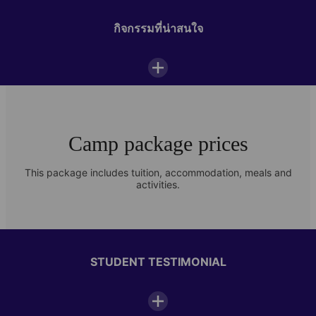
Interactive white board
กิจกรรมที่น่าสนใจ
Outdoor space
Sports field
ห้องพักผ่อนนักเรียน
Camp package prices
อินเตอร์เน็ตไร้สาย
This package includes tuition, accommodation, meals and
activities.
Daily camp schedule
Photo Gallery
Check out images of student life at our Engelberg summer camp
07:00—08:00
Breakfast
STUDENT TESTIMONIAL
1/8
08:30—12:30
Classes