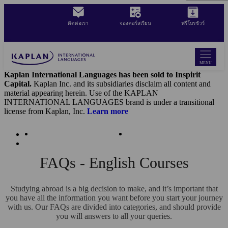
Skip
to
ติดต่อเรา
จองคอร์สเรียน
ฟรีโบรชัวร์
main
content
MENU
Kaplan International Languages has been sold to Inspirit
Capital.
Kaplan Inc. and its subsidiaries disclaim all content and
material appearing herein. Use of the KAPLAN
INTERNATIONAL LANGUAGES brand is under a transitional
license from Kaplan, Inc.
Learn more
คำถามที่พบบ่อยและการสนับสนุน
คำถามที่พบบ่อย
เรียนภาษาอังกฤษต่างประเทศ
FAQs - English Courses
Studying abroad is a big decision to make, and it’s important that
you have all the information you want before you start your journey
with us. Our FAQs are divided into categories, and should provide
you will answers to all your queries.