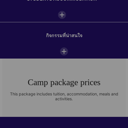
Outdoor space
Sports field
กิจกรรมที่น่าสนใจ
ห้องพักผ่อนนักเรียน
อินเตอร์เน็ตไร้สาย
Photo Gallery
Camp package prices
Check out images of student life at our Freiburg language camp
This package includes tuition, accommodation, meals and
activities.
Daily camp schedule