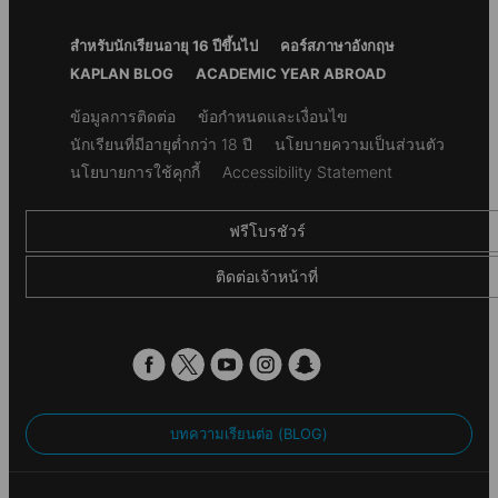
Student ID
Footer
สำหรับนักเรียนอายุ 16 ปีขึ้นไป
คอร์สภาษาอังกฤษ
Safe storage of students’ passports
Menu
KAPLAN BLOG
ACADEMIC YEAR ABROAD
Amusement Park
Access to Alpadia mobile app
Secondary
ข้อมูลการติดต่อ
ข้อกำหนดและเงื่อนไข
Pocket Money Service
Europa-Park is the largest theme park in Germany. With a
footer
นักเรียนที่มีอายุต่ำกว่า 18 ปี
นโยบายความเป็นส่วนตัว
mix of high-adrenaline rides, beautiful parks, plus around 23
Afternoon and evening activities at the school or in
hours of shows.
นโยบายการใช้คุกกี้
Accessibility Statement
the local area
*For stays of one week only, this activity may not be
available.
Excursions to nearby cities and regional tourist
ฟรีโบรชัวร์
attractions
Materials and services
ติดต่อเจ้าหน้าที่
Certificate of attendance
Access to the
Alpadia Student Portal
การได้รับการรับรอง & สมาชิก
บทความเรียนต่อ (BLOG)
This Alpadia Languages school is accredited by the following
organisations