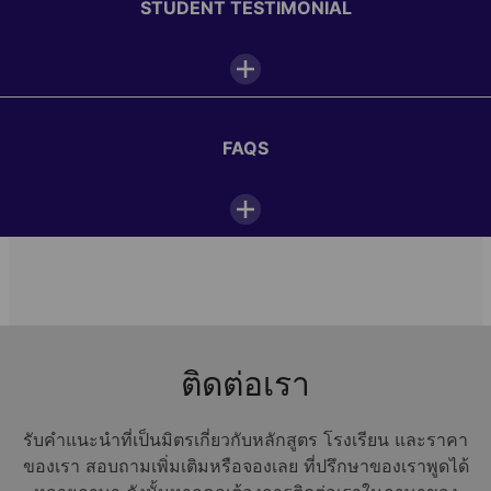
07:00—08:00
STUDENT TESTIMONIAL
Breakfast
08:30—12:30
1/7
Classes
1/10
FAQS
12:30—13:30
Lunch
ดูรูปทั้งหมด
14:00—18:00
Activities or excursions
I liked the staff , they were very nice and kind and
ที่ตั้ง
I liked the excursions. The organisation during the
18:30—19:30
FAQs
Dinner
excursions was perfect. The sports and and
Alpadia Freiburg
evening activities were fun and amazing! The
Alpadia Freiburg
ติดต่อเรา
accommodation was clean and it was in a good
79104
Freiburg im Breisgau
20:00—22:00
location and near to the park.
Evening activities
เยอรมนี
รับคำแนะนำที่เป็นมิตรเกี่ยวกับหลักสูตร โรงเรียน และราคา
Open in Maps
Why should you attend a German summer camp in
Freiburg?
Sofia, studied in Freiburg summer camp
ของเรา สอบถามเพิ่มเติมหรือจองเลย ที่ปรึกษาของเราพูดได้
Kaplan Freiburg
22:30
Lights out