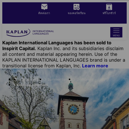
Skip
to
ติดต่อเรา
จองคอร์สเรียน
ฟรีโบรชัวร์
main
content
MENU
Kaplan International Languages has been sold to
Inspirit Capital.
Kaplan Inc. and its subsidiaries disclaim
all content and material appearing herein. Use of the
KAPLAN INTERNATIONAL LANGUAGES brand is under a
transitional license from Kaplan, Inc.
Learn more
Study abroad
Summer camps
Germany
Freiburg (German)