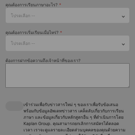
คุณต้องการเรียนภาษาอะไร?
Sports or Freiburg city tour in
Sports in the afternoon and
Our summer camp in Freiburg follows a curriculum that's
the afternoon and Alpadia
music quiz in the evening
specifically designed to keep young learners motivated to learn
โปรดเลือก --
Olympics in the evening
German. This includes topics and activities such as:
Speaking, listening, reading, writing and life skills
คุณต้องการเริ่มเรียนเมื่อไหร่?
Vocabulary and grammar review and practice
โปรดเลือก --
Collaborative projects encouraging creativity, time
management and leadership skills
ต้องการฝากข้อความถึงเจ้าหน้าที่ของเรา?
Choose your course package
Standard 20 (20 lessons, 15 hours per week)
Premium activities
Intensive 25 (25 lessons, 18.45 hours per week)
Spend a little more, get more. Upgrade your experience with a
Lesson length
Premium Plus activity to step up your summer camp program
45 minutes
เข้าร่วมเพื่อรับข่าวสารใหม่ ๆ ของเราเพื่อรับข้อเสนอ
พร้อมกับข้อมูลอัพเดทข่าวสาร เคล็ดลับเกี่ยวกับการเรียน
Entry levels
ภาษา และข้อมูลเกี่ยวกับหลักสูตรอื่น ๆ ที่ดำเนินการโดย
Kaplan Group. คุณสามารถยกเลิกการสมัครได้ตลอด
All levels from beginner to advanced
เวลา เราจะดูแลรายละเอียดส่วนบุคคลของคุณด้วยความ
Maximum class size