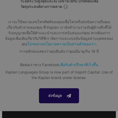
ระมัดระวังสูงสุดและจะไม่ขายให้กับ บริษัทอื่นเพื่อ
วัตถุประสงค์ทางการตลาด
?
15 students
Download Factsheet
เราจะใช้หมายเลขโทรศัพท์ของคุณเพื่อโทรหรือส่งข้อความถึงคุณ
เกี่ยวกับคำถามของคุณ ที่ Kaplan เรายังทำงานร่วมกับผู้ค้าปลีกที่ได้
รับอนุญาตเพื่อให้คำแนะนำและการสนับสนุนแก่คุณ หากต้องการ
ข้อมูลเพิ่มเติมเกี่ยวกับวิธีที่เราจัดการและแบ่งปันข้อมูลส่วนบุคคลของ
Adrenalin
About the package
คุณ
โปรดอ่านนโยบายความเป็นส่วนตัวของเรา.
The adventure begins here! Go mountain biking, dirt scooter
Accommodation
การคลิกส่งแสดงว่าคุณยืนยันว่าคุณมีอายุเกิน 16 ปี
biking, play laser tag or discover the adventure climbing
park.
Residence
ติดต่อเราทาง Facebook
เพื่อรับคำปรึกษาที่เร็วขึ้น
Meal plan
Kaplan Languages Group is now part of Inspirit Capital. Use of
All meals are included in the package. We can cater for a range of
dietary needs including vegetarian, vegan and halal
the Kaplan brand under license.
Materials and services included
Welcome pack
ส่งข้อมูล
Assessment test
24/7 Support
Language Portfolio