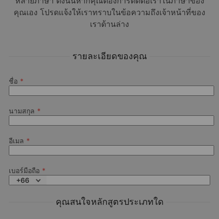
หลายภาษา ดังนั้นหากคุณต้องการติดต่อเราในภาษาของ
คุณเอง โปรดแจ้งให้เราทราบในข้อความถึงเจ้าหน้าที่ของ
เราด้านล่าง
What are the benefits of attending a language summer
camp for youths?
Activities & Excursions
รายละเอียดของคุณ
Our summer in camp in Freiburg benefits from a unique and
wonderful location, since it’s close to the breathtaking Black
Forest and Dreisam river, makes it a great place for practicing
Why should you choose Alpadia for attending a German
ชื่อ
lots of sports! Next to the camp is a huge sports center where
summer camp in Freiburg?
students can play tennis, swim, and play football. Alongside these
activities, students will also enjoy cultural excursions to explore
the many aspects of German heritage.
นามสกุล
This is a sample schedule.
What kinds of German skills can I develop at an Alpadia
language camp?
อีเมล
About the course
เบอร์มือถือ
+66
What is the language proficiency level required to attend a
Please note this camp is operated by Alpadia
German language camp?
Language Schools
คุณสนใจหลักสูตรประเภทใด
Please refer to their
Terms & Conditions