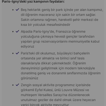
Paris-Igny'deki yaz kampının faydaları:
Beş hektarlık geniş bir park içinde yer alan kampımız,
dil öğrenim maceranız için sakin bir ortam sağlar.
Sakin ortamına rağmen, hareketli şehir merkezi de
kısa bir yolculuk mesafesindedir
Alpadia Paris-Igny'de, Fransızca öğrenme
yolculuğuna çıkmaya hevesli gençler tarafından
yapılan grup rezervasyonlarını memnuniyetle kabul
ediyoruz
Paris'teki dil okulumuz, büyüleyici bahçelerin
ortasında yer almakta ve birinci sınıf tesis
olanaklarıyla dikkat çekmektedir. Öğrenim
deneyiminizi geliştirmek için modern teknolojiyle
donatılmış geniş ve donanımlı sınıflarımızda öğrenim
görürsünüz
Zengin sosyal aktivite programımız içerisinde
görkemli Eyfel Kulesi, ünlü Louvre Müzesi ve
muhteşem Versailles Sarayı'na düzenlenecek
unutulmaz geziler de dahil olmak üzere heyecan
verici birçok aktivite mevcuttur