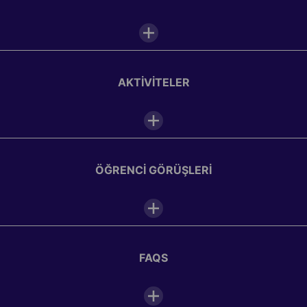
Kapalı spor merkezi
Akıllı Tahtalar
AKTIVITELER
Dış mekânlar
Spor sahaları
WiFi
ÖĞRENCI GÖRÜŞLERI
Öğrenci salonu
Kamp Çizelgesi
Okul fotoğraf galeri̇si̇
FAQS
Paris-Igny yaz kampımızdaki öğrenci yaşantısını resmeden
07:00—08:00
Kahvaltı
fotoğraflara göz atın.