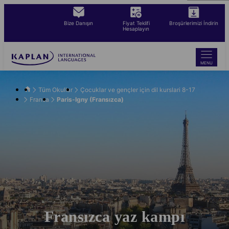
Skip
to
Bize Danışın
Fiyat Teklifi
Broşürlerimizi İndirin
main
Hesaplayın
content
MENU
Tüm Okullar
Çocuklar ve gençler için dil kurslari 8-17
Fransa
Paris-Igny (Fransızca)
Fransızca yaz kampı