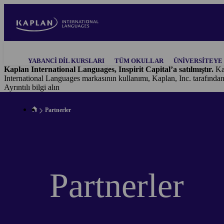
Skip
to
main
content
Main
YABANCI DIL KURSLARI
TÜM OKULLAR
ÜNIVERSITEYE 
navigation
Kaplan International Languages, Inspirit Capital’a satılmıştır.
Ka
International Languages markasının kullanımı, Kaplan, Inc. tarafında
Ayrıntılı bilgi alın
Partnerler
Partnerler