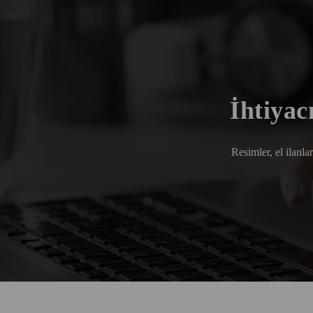
İhtiyac
Resimler, el ilanla