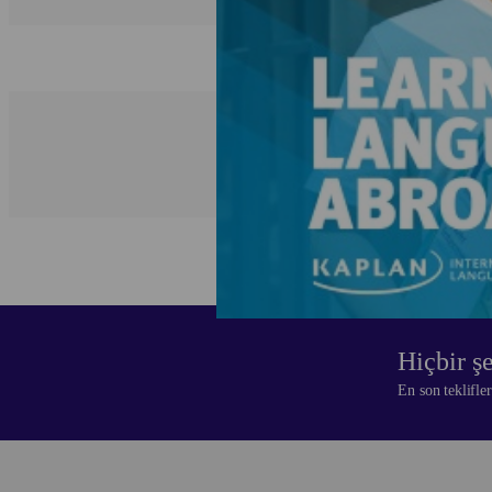
Partner iseni
Hiçbir ş
En son teklifle