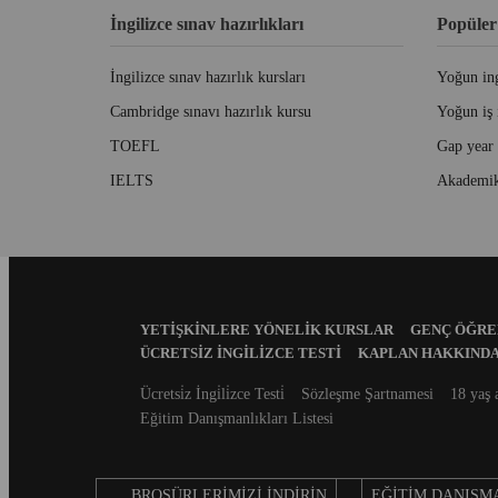
İngilizce sınav hazırlıkları
Popüler
İngilizce sınav hazırlık kursları
Yoğun ing
Cambridge sınavı hazırlık kursu
Yoğun iş 
TOEFL
Gap year
IELTS
Akademik
Footer
YETIŞKINLERE YÖNELIK KURSLAR
GENÇ ÖĞREN
Menu
ÜCRETSIZ İNGILIZCE TESTI
KAPLAN HAKKIND
Secondary
Ücretsi̇z İngi̇li̇zce Testi̇
Sözleşme Şartnamesi
18 yaş 
footer
Eğitim Danışmanlıkları Listesi
BROŞÜRLERIMIZI İNDIRIN
EĞITIM DANIŞMA