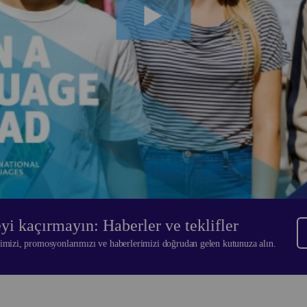
z oturum açın. Değilseniz, kuruluşunuzla çalışmayı dört gö
Partnerimiz olun
eyi kaçırmayın: Haberler ve teklifler
rimizi, promosyonlarımızı ve haberlerimizi doğrudan gelen kutunuza alın.