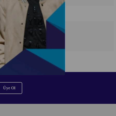
zle bekliyoruz
Üye Ol