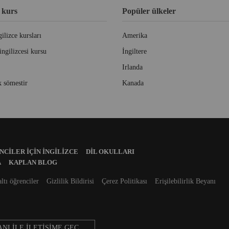
 kurs
Popüler ülkeler
ilizce kursları
Amerika
ingilizcesi kursu
İngiltere
Irlanda
 sömestir
Kanada
CILER İÇIN İNGILIZCE
DIL OKULLARI
A
KAPLAN BLOG
altı öğrenciler
Gizlilik Bildirisi
Çerez Politikası
Erişilebilirlik Beyanı
NI ILE İLETIŞIME GEÇ