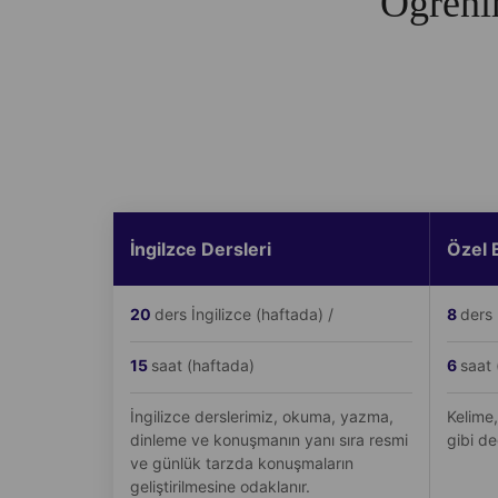
Öğrenim
İngilzce Dersleri
Özel 
20
ders İngilizce (haftada) /
8
ders 
15
saat (haftada)
6
saat 
İngilizce derslerimiz, okuma, yazma,
Kelime,
dinleme ve konuşmanın yanı sıra resmi
gibi de
ve günlük tarzda konuşmaların
geliştirilmesine odaklanır.