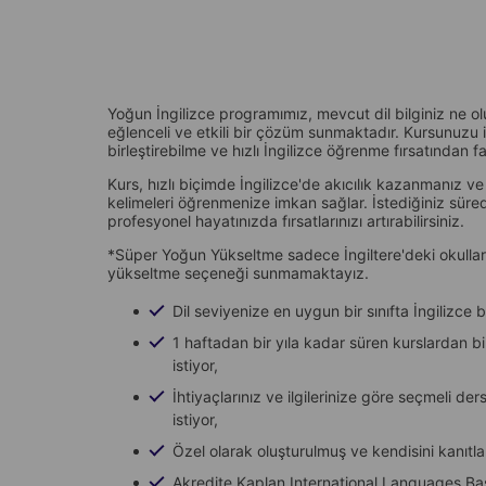
Yoğun İngilizce programımız, mevcut dil bilginiz ne olurs
eğlenceli ve etkili bir çözüm sunmaktadır. Kursunuzu iş 
birleştirebilme ve hızlı İngilizce öğrenme fırsatından fa
Kurs, hızlı biçimde İngilizce'de akıcılık kazanmanız ve
kelimeleri öğrenmenize imkan sağlar. İstediğiniz süre
profesyonel hayatınızda fırsatlarınızı artırabilirsiniz.
*Süper Yoğun Yükseltme sadece İngiltere'deki okullar
yükseltme seçeneği sunmamaktayız.
Dil seviyenize en uygun bir sınıfta İngilizce b
1 haftadan bir yıla kadar süren kurslardan bi
istiyor,
İhtiyaçlarınız ve ilgilerinize göre seçmeli de
istiyor,
Özel olarak oluşturulmuş ve kendisini kanıtl
Akredite Kaplan International Languages Başa