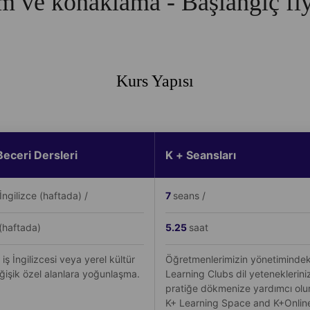
 ve konaklama - Başlangıç fiya
Kurs Yapısı
Beceri Dersleri
K + Seansları
İngilizce (haftada) /
7
seans /
(haftada)
5.25
saat
 iş İngilizcesi veya yerel kültür
Öğretmenlerimizin yönetimindek
ğişik özel alanlara yoğunlaşma.
Learning Clubs dil yetenekleriniz
pratiğe dökmenize yardımcı olu
K+ Learning Space and K+Onlin