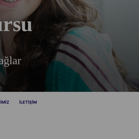
ursu
ağlar
RIMIZ
İLETIŞIM