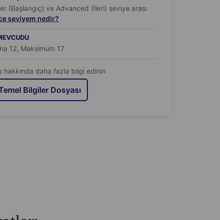
er (Başlangıç) ve Advanced (İleri) seviye arası
zce seviyem nedir?
 MEVCUDU
ma 12, Maksimum 17
s hakkında daha fazla bilgi edinin
Temel Bilgiler Dosyası