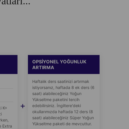
tları...
OPSİYONEL YOĞUNLUK
ARTIRMA
Haftalık ders saatinizi artırmak
istiyorsanız, haftada 8 ek ders (6
saat) alabileceğiniz Yoğun
Yükseltme paketini tercih
+
edebilirsiniz. İngiltere'deki
i K+
okullarımızda haftada 12 ders (8
i
saat) alabileceğiniz Süper Yoğun
rken,
Yükseltme paketi de mevcuttur.
e Extra