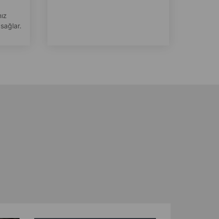
nız
 sağlar.