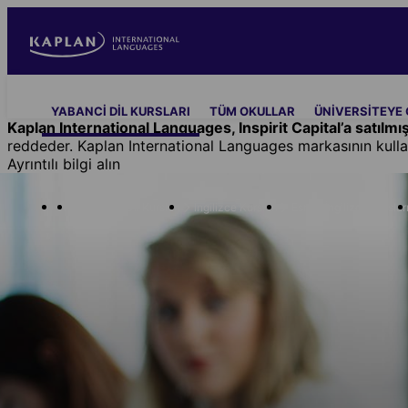
Skip
to
main
content
Main
YABANCI DIL KURSLARI
TÜM OKULLAR
ÜNIVERSITEYE 
navigation
Kaplan International Languages, Inspirit Capital’a satılmış
reddeder. Kaplan International Languages markasının kulla
Ayrıntılı bilgi alın
Yabanci Dil Kursları
İngilizce Kursları
Esnek İngilizce Kurslar