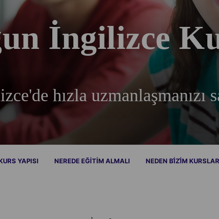
un İngilizce K
lizce'de hızla uzmanlaşmanızı s
KURS YAPISI
NEREDE EĞITIM ALMALI
NEDEN BİZİM KURSLA