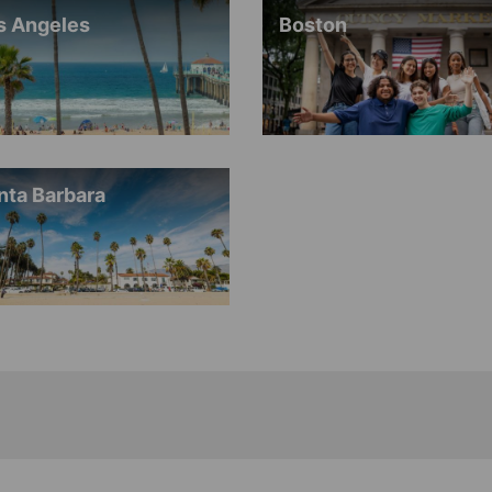
s Angeles
Boston
nta Barbara