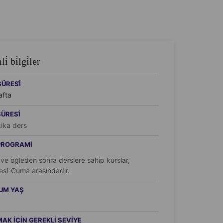
̇ bi̇lgi̇ler
ÜRESİ
afta
ÜRESİ
ika ders
PROGRAMI
ve öğleden sonra derslere sahip kurslar,
esi-Cuma arasındadır.
UM YAŞ
AK IÇIN GEREKLI SEVIYE