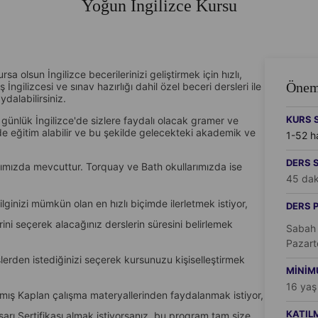
Yoğun İngilizce Kursu
a olsun İngilizce becerilerinizi geliştirmek için hızlı,
Önemli
İngilizcesi ve sınav hazırlığı dahil özel beceri dersleri ile
ydalabilirsiniz.
KURS S
 günlük İngilizce'de sizlere faydalı olacak gramer ve
de eğitim alabilir ve bu şekilde gelecekteki akademik ve
1-52 h
DERS S
ımızda mevcuttur. Torquay ve Bath okullarımızda ise
45 dak
ilginizi mümkün olan en hızlı biçimde ilerletmek istiyor,
DERS 
rini seçerek alacağınız derslerin süresini belirlemek
Sabah 
Pazart
rslerden istediğinizi seçerek kursunuzu kişiselleştirmek
MINIM
16 yaş
amış Kaplan çalışma materyallerinden faydalanmak istiyor,
KATILM
rı Sertifikası almak istiyorsanız, bu program tam size