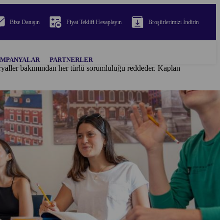
Bize Danışın
Fiyat Teklifi Hesaplayın
Broşürlerimizi İndirin
MPANYALAR
PARTNERLER
teryaller bakımından her türlü sorumluluğu reddeder. Kaplan