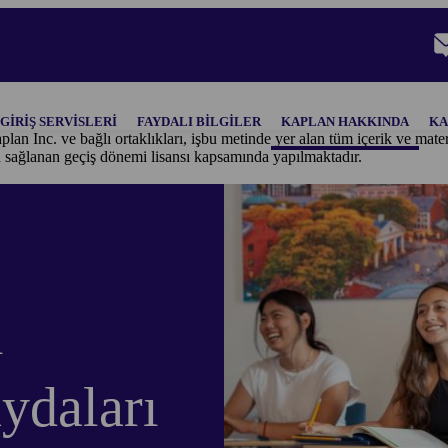
GIRIŞ SERVISLERI
FAYDALI BILGILER
KAPLAN HAKKINDA
KA
plan Inc. ve bağlı ortaklıkları, işbu metinde yer alan tüm içerik ve ma
n sağlanan geçiş dönemi lisansı kapsamında yapılmaktadır.
l
ydaları