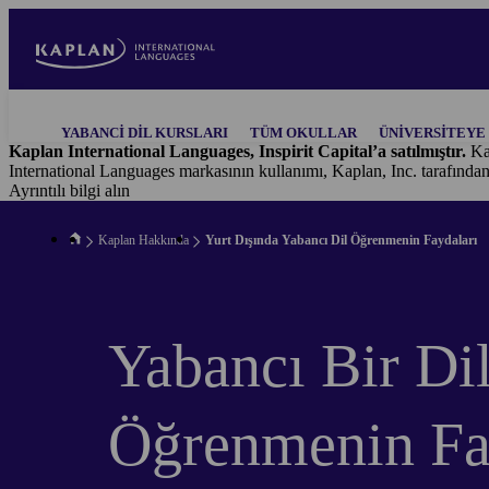
Skip
to
main
content
Main
YABANCI DIL KURSLARI
TÜM OKULLAR
ÜNIVERSITEYE 
navigation
Kaplan International Languages, Inspirit Capital’a satılmıştır.
Ka
International Languages markasının kullanımı, Kaplan, Inc. tarafında
Ayrıntılı bilgi alın
Kaplan Hakkında
Yurt Dışında Yabancı Dil Öğrenmenin Faydaları
Yabancı Bir Di
Öğrenmenin Fa