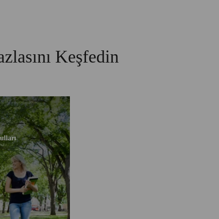
azlasını Keşfedin
ulları