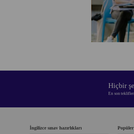
Hiçbir ş
En son teklifle
İngilizce sınav hazırlıkları
Popüler