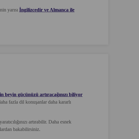
inin yarısı
İngilizcedir ve Almanca ile
n beyin gücünüzü artıracağınızı biliyor
daha fazla dil konuşanlar daha kararlı
aratıcılığınızı artırabilir. Daha esnek
lardan bakabilirsiniz.