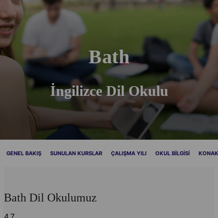
Bath
İngilizce Dil Okulu
GENEL BAKIŞ
SUNULAN KURSLAR
ÇALIŞMA YILI
OKUL BILGISI
KONA
Bath Dil Okulumuz
4.7