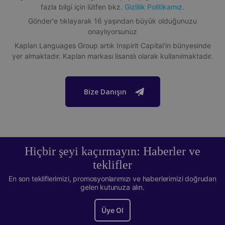
Kurs süresi
fazla bilgi için lütfen bkz.
Gizlilik Politikamız.
Gönder'e tıklayarak 16 yaşından büyük olduğunuzu
1 ila 52 hafta. Ne kadar uzun süre eğitim alırsanız, o kadar fazla
onaylıyorsunuz
ilerleme kaydedersiniz!
Kaplan Languages Group artık Inspirit Capital'in bünyesinde
Bu okul hakkında daha fazla bilgi edinin
yer almaktadır. Kaplan markası lisanslı olarak kullanılmaktadır.
Temel Bilgiler Dosyasını İndirin
Bize Danışın
Akreditasyonlar & Üyelikler
Bu Kaplan International Languages okulu, British Council
Hiçbir şeyi kaçırmayın: Haberler ve
tarafından akredite edilmiştir ve English UK üyesidir. Bu
kurumlar, ülkedeki en iyi İngilizce dil okullarını temsil eden
teklifler
saygın eğitim kurumlarıdır.
En son tekliflerimizi, promosyonlarımızı ve haberlerimizi doğrudan
*Öğrenci memnuniyet oranları 2018'de Kaplan öğrencileri
gelen kutunuza alın.
ile yapılan anket sonuçlarına bağlıdır.
Üye Ol