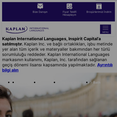
Skip
to
Bize Danışın
Fiyat Teklifi
Broşürlerimizi İndirin
main
Hesaplayın
content
MENU
Kaplan International Languages, Inspirit Capital’a
satılmıştır.
Kaplan Inc. ve bağlı ortaklıkları, işbu metinde
yer alan tüm içerik ve materyaller bakımından her türlü
sorumluluğu reddeder. Kaplan International Languages
markasının kullanımı, Kaplan, Inc. tarafından sağlanan
geçiş dönemi lisansı kapsamında yapılmaktadır.
Ayrıntılı
bilgi alın
Tüm Okullar
Dil Okulları
İngiltere Ve İskoçya
Bath