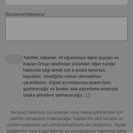
Bu okul, düzenleyici kurumlar tarafından düzenli olarak
Sorularınız/Mesajınız
denetlenmektedir. Bath’taki İngilizce okulumuz için British
Kendi mutfağı ve banyosu olan stüdyo odalar
Council’ın en güncel denetim raporunu
çevrimiçi olarak
Bisiklet park alanı, çalışma alanları ve çamaşırhane
okuyabilirsiniz.
olanakları mevcuttur
Minimum yaş
Okula 16 dakikalık yürüme mesafesindedir
16+
Teklifler, haberler, dil öğrenmeye ilişkin ipuçları ve
Başlangıç seviyesi
Kaplan Group tarafından yürütülen diğer kurslar
hakkında bilgi almak için e-posta listemize
Kursa bağlı olarak başlangıç seviyesinden orta seviyeye kadar
kaydolun. İstediğiniz zaman abonelikten
çıkabilirsiniz. Kişisel ayrıntılarınıza azami özen
Kurslar
göstereceğiz ve bunları asla pazarlama amacıyla
başka şirketlere satmayacağız.
?
Genel İngilizce
,
İş İngilizcesi
,
Yarı yoğun
,
Yoğun
,
IELTS sınav
hazırlık
,
Cambridge sınav hazırlık
Sorunuz hakkında sizi aramak veya mesaj göndermek için
Sınıf mevcudu
telefon numaranızı kullanacağız. Kaplan'da size tavsiye ve
yardım sağlamak için yetkili temsilcilerle de çalışıyoruz. Kişisel
Ortalama 16, maksimum 17 öğrenci
bilgilerinizi nasıl kullandığımız ve paylaştığımız hakkında daha