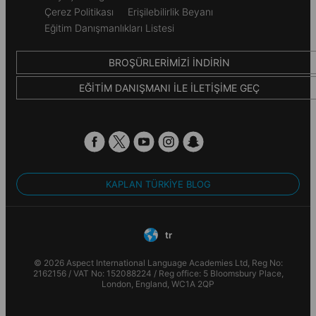
Çerez Politikası
Erişilebilirlik Beyanı
Eğitim Danışmanlıkları Listesi
BROŞÜRLERIMIZI İNDIRIN
EĞITIM DANIŞMANI ILE İLETIŞIME GEÇ
KAPLAN TÜRKIYE BLOG
tr
© 2026 Aspect International Language Academies Ltd, Reg No:
2162156 / VAT No: 152088224 / Reg office: 5 Bloomsbury Place,
London, England, WC1A 2QP