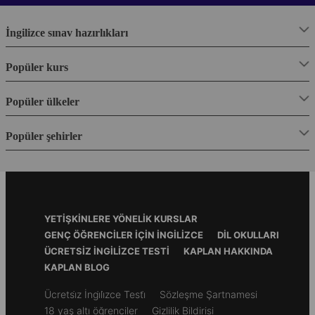
İngilizce sınav hazırlıkları
Popüler kurs
Popüler ülkeler
Popüler şehirler
Footer
YETIŞKINLERE YÖNELIK KURSLAR
Menu
GENÇ ÖĞRENCILER İÇIN İNGILIZCE
DIL OKULLARI
ÜCRETSIZ İNGILIZCE TESTI
KAPLAN HAKKINDA
KAPLAN BLOG
Secondary
Ücretsi̇z İngi̇li̇zce Testi̇
Sözleşme Şartnamesi
footer
18 yaş altı öğrenciler
Gizlilik Bildirisi