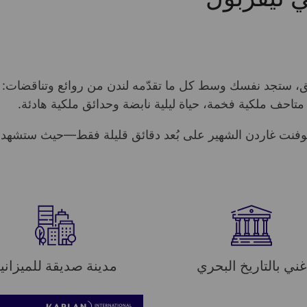
، ستجد نفسك وسط كل ما تقدّمه لندن من روائع وتناقضات: مع
تاحف ملكية فخمة، حياة ليلية نابضة وحدائق ملكية هادئة.
فنت غاردن الشهير على بُعد دقائق قليلة فقط—حيث ستشهد مز
غني بالتاريخ البحري
مدينة صديقة للميزاني