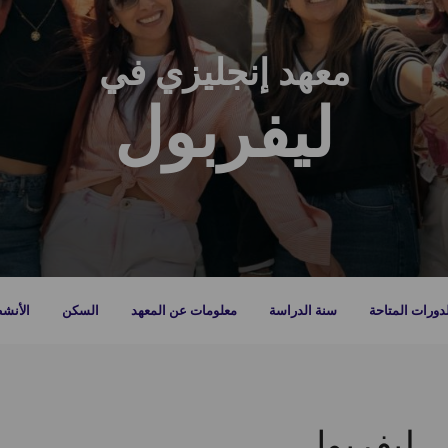
معهد إنجليزي في
ليفربول
دورات المتاحة
سنة الدراسة
معلومات عن المعهد
السكن
الأنش
ي ليفربول