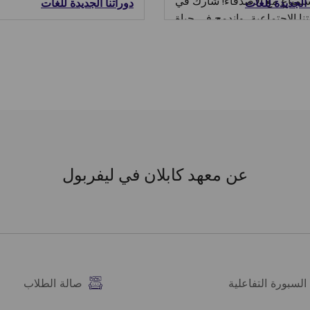
ستمتاع مع الأصدقاء! شارك في
 الجديدة للغات
دوراتنا الجديدة للغات
ا الاجتماعية، واندمج في حياة
نة، واستمتع بكل لحظة من هذه
المغامرة!
عن معهد كابلان في ليفربول
السبورة التفاعلية
صالة الطلاب