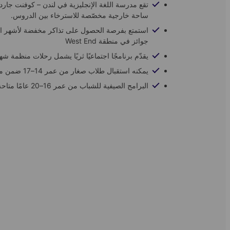
تقع مدرسة اللغة الإنجليزية في لندن – كوفنت جار
ساحة خارجية مخصّصة للاسترخاء بين الدروس.
استمتع بفرصة الحصول على تذاكر مخفضة لأشهر ا
جوائز في منطقة West End
يقدّم برنامجًا اجتماعيًا ثريًا يشمل رحلات منظمة شهر
يمكنه استقبال طلاب صغار من عمر 14–17 ضمن مجموعات مغلقة
البرامج الصيفية للشباب من عمر 16–20 عامًا متاحة طوال شهري يوليو وأغسطس