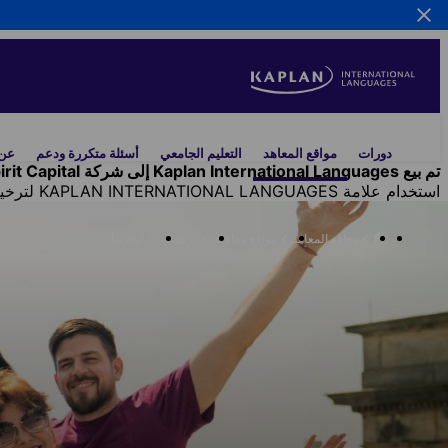
Skip
to
main
content
Main
دورات
مواقع المعاهد
التعليم الجامعي
أسئلة متكررة ودعم
عن 
navigation
تم بيع Kaplan International Languages إلى شركة Inspirit Capital. وتُخلي شركة Kaplan Inc.
استخدام علامة KAPLAN INTERNATIONAL LANGUAGES لترخيص انتقالي من شركة Kaplan, Inc.
مواقع المعاهد
مواقع معاهدنا
بريطانيا
ليفربول