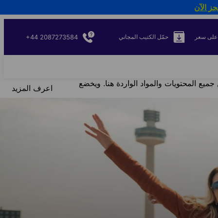
جز الآن
+44 2087273584
على سعر
حمّل الكتيب المجاني
جميع المحتويات والمواد الواردة هنا. ويخضع
اعرف المزيد