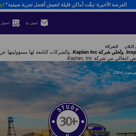
الفرصة الأخيرة: تبقّت أماكن قليلة لتعيش أفضل تجربة صيفية*
اح
اتصل بنا
احصل 
كابلان
الشركاء
والشركات التابعة لها مسؤوليتها عن 
ورنموث (+30)