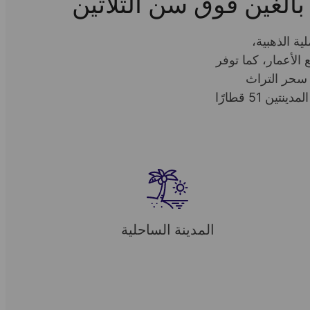
بالغين فوق سن الثلاثين
ة الذهبية،
الأعمار، كما توفر
ن 100 عام، تجمع بورنموث بين سحر التراث
البريطاني الأصيل والطاقة العصرية الحديثة. بالإضافة إلى ذلك، يسهّل موقعها المميز زيارة لندن، حيث يربط بين المدينتين 51 قطارًا
المدينة الساحلية