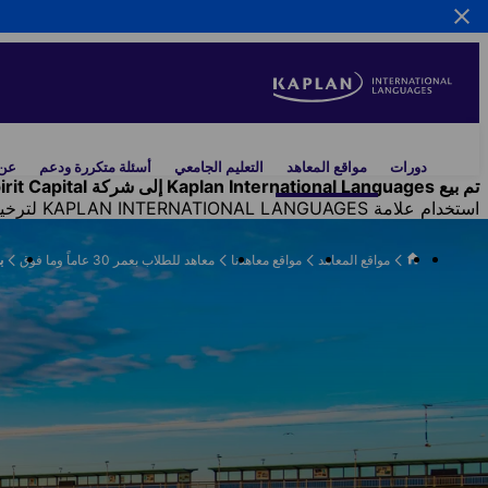
Skip
to
main
content
Main
دورات
مواقع المعاهد
التعليم الجامعي
أسئلة متكررة ودعم
عن 
navigation
تم بيع Kaplan International Languages إلى شركة Inspirit Capital. وتُخلي شركة Kaplan Inc.
استخدام علامة KAPLAN INTERNATIONAL LANGUAGES لترخيص انتقالي من شركة Kaplan, Inc.
مواقع المعاهد
مواقع معاهدنا
معاهد للطلاب بعمر 30 عاماً وما فوق
ب