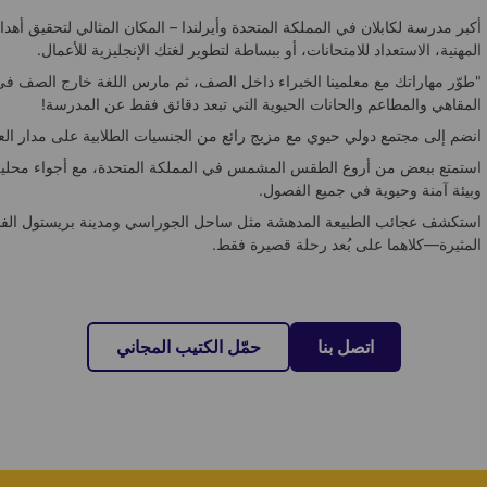
أكبر مدرسة لكابلان في المملكة المتحدة وأيرلندا – المكان المثالي لتحقيق أهد
المهنية، الاستعداد للامتحانات، أو ببساطة لتطوير لغتك الإنجليزية للأعمال.
"طوّر مهاراتك مع معلمينا الخبراء داخل الصف، ثم مارس اللغة خارج الصف في
المقاهي والمطاعم والحانات الحيوية التي تبعد دقائق فقط عن المدرسة!
انضم إلى مجتمع دولي حيوي مع مزيج رائع من الجنسيات الطلابية على مدار الع
استمتع ببعض من أروع الطقس المشمس في المملكة المتحدة، مع أجواء محلية
وبيئة آمنة وحيوية في جميع الفصول.
استكشف عجائب الطبيعة المدهشة مثل ساحل الجوراسي ومدينة بريستول الفن
المثيرة—كلاهما على بُعد رحلة قصيرة فقط.
اتصل بنا
حمّل الكتيب المجاني