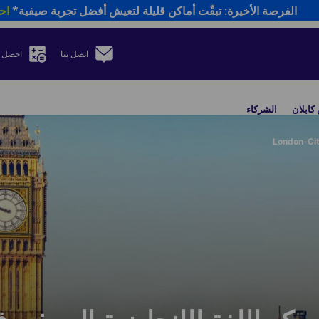
الفرصة الأخيرة: تبقّت أماكن قليلة لتعيش أفضل تجربة صيفية*
اح
اتصل بنا
احصل 
كابلان
الشركاء
London-Cit