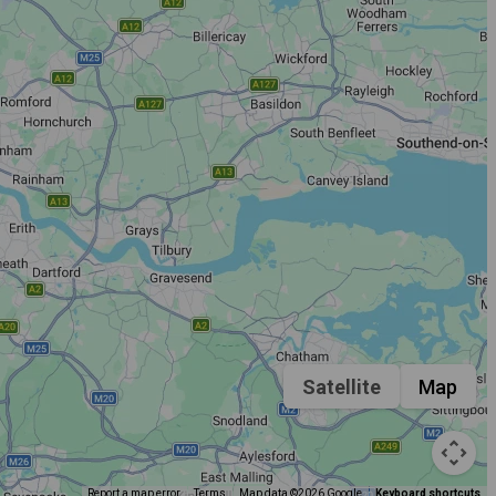
Satellite
Map
Report a map error
Terms
Map data ©2026 Google
Keyboard shortcuts