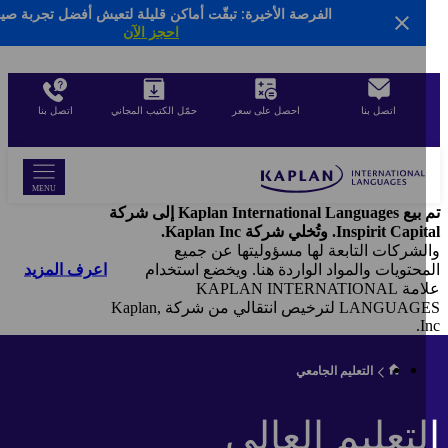
الفرصة الأخيرة: تبقّت أماكن قليلة لتعيش أفضل تجربة صيفية
Sk
احجز الآن
ma
cont
اتصل بنا
احصل على سعر
حمّل الكتيب المجاني
اتصل بنا
MENU
تم بيع Kaplan International Languages إلى شركة
Inspirit C. وتُخلي شركة Kaplan Inc.
لشركات التابعة لها مسؤوليتها عن جميع
اعرف المزيد
حتويات والمواد الواردة هنا. ويخضع استخدام
علامة KAPLAN INTERNATIONAL
LANGUAGES لترخيص انتقالي من شركة Kaplan,
I
التعليم الجامعي
لتعليم العالى