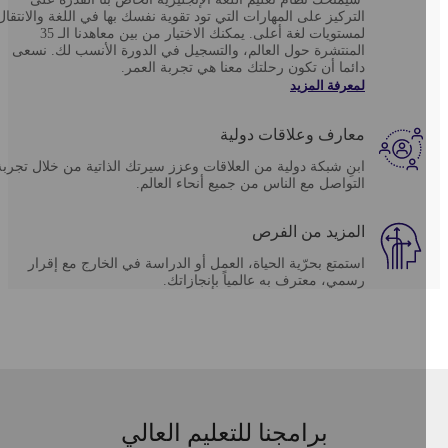
التركيز على المهارات التي تود تقوية نفسك بها في اللغة والانتقال
لمستويات لغة أعلى. يمكنك الاختيار من بين معاهدنا الـ 35
المنتشرة حول العالم، والتسجيل في الدورة الأنسب لك. نسعى
دائما أن تكون رحلتك معنا هي تجربة العمر.
لمعرفة المزيد
معارف وعلاقات دولية
ابنِ شبكة دولية من العلاقات وعزز سيرتك الذاتية من خلال تجربة
التواصل مع الناس من جميع أنحاء العالم.
المزيد من الفرص
استمتع بحرّية الحياة، العمل أو الدراسة في الخارج مع إقرار
رسمي، معترف به عالمياً بإنجازاتك.
برامجنا للتعليم العالي