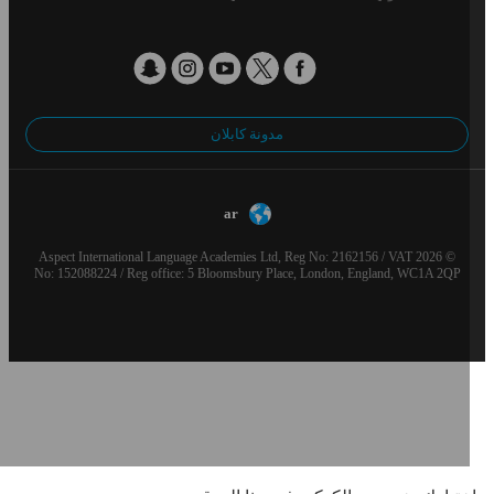
مدونة كابلان
ar
© 2026 Aspect International Language Academies Ltd, Reg No: 2162156 / VAT
No: 152088224 / Reg office: 5 Bloomsbury Place, London, England, WC1A 2QP