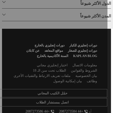
ول الأكثر شيوعاً
دن الأكثر شيوعاً
Footer
دورات إنجليزي للكبار
دورات إنجليزي بالخارج
Menu
دورات إنجليزي للصغار
مواقع المعاهد
عن كابلان
KAPLAN BLOG
السنة الأكاديمية بالخارج
Secondary
معلومات الاتصال
اختبار إنجليزي مجاني
footer
الشروط والقوانين
الطلاب تحت سن الـ 18
بيان الخصوصية
ملفات تعريف الارتباط والتقنيات الأخرى
وظائف
بيان إمكانية الوصول
حمّل الكتيب المجاني
اتصل بمستشار الطلاب
أو
+44 2087273584
+44 2087273586