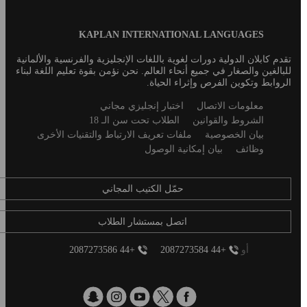
Blog
KAPLAN INTERNATIONAL LANGUAGES
Footer
تقدم كابلان الدولية دورات لغوية باللغات الإنجليزية والفرنسية والألمانية
للبالغين والصغار في جميع أنحاء العالم. نحن نؤمن بقوة تعليم اللغة لبناء
الروابط وتكوين الفرص وإثراء الحياة.
Secondary
معلومات الاتصال
اختبار إنجليزي مجاني
footer
الشروط والقوانين
الطلاب تحت سن الـ 18
بيان الخصوصية
ملفات تعريف الارتباط والتقنيات الأخرى
وظائف
بيان إمكانية الوصول
حمّل الكتيب المجاني
اتصل بمستشار الطلاب
أو
+44 2087273584
+44 2087273586