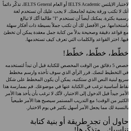
لاختبار الايلتس IELTS Academic أو العام IELTS General، تذكّر دائماً
نك لا تكتب ورقة بحثية لجامعتك. لا يجب عليك أن تستخدم لغة
رسمية بكثرة. يمكنك أيضاً أن تستخدم "I" طالما أنّك لا تبالغ
استخدامها. من الأفضل لك أن تكتب جملاً بسيطة ذات أفكار سهلة
ع قواعد دقيقة وصحيحة بدلاً من كتابة جمل معقدة يمكن أن تخطئ
يها. اختر القواعد والكلمات التي تعرف كيف تستخدمها.
طّط، خطّط، خطّط!
خصص 5 دقائق من الوقت المخصص للكتابة قبل أن تبداً لتستخدمه
ي التخطيط لنصك. قرر الرأي الذي سوف تأخذه وارسم مخطط
ريع لبنية النص الذي ستكتبه، يمكن أن يكون المخطط على شكل
قاط أساسية ترغب في الكتابة عنها في موضوعك. قم بممارسة هذا
لأمر جيداً قبل الدخول إلى الاختبار، لأنّك لا ترغب بأن يأخذ هذا الأمر
لكثير من الوقت! مع التدريب المستمر سيصبح هذا الأمر طبيعياً
النسبة لك مما يجعل الأمر أسهل بكثير في يوم الاختبار.
اول أن تجد طريقة أو بنية كتابة
ناسبك...وتذكّرها!