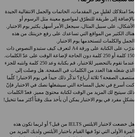
عدّ امتلاكك لقليلٍ من المقدمات، الخاتمات والجمل الانتقالية الجيدة
الإضافة إلى طريقة للتطرّق لمواضيع معينة مثل الرسوم أو
لأشكال، على سبيل المثال، سيجعل الأمر أسهل بكثير يوم الاختبار.
ناك الكثير من المواقع التي تساعدك على رفع خزينتك من هذه
لجمل والكلمات لتستخدمها يوم الاختبار.
تدرّب على الكتابة على ورقة A4 لتعرف كيف ستبدو النصوص ذات
150 كلمة أو 250 كلمة دون الحاجة لإضاعة الوقت على عدّ الكلمات.
عندما تقوم بالتحضير للاختبار، قم بكتابة وعد 250 كلمة وانتبه للجزء
لذي شغله هذا العدد من الكلمات في الصفحة. هل وصلت إلى
نتصف الصفحة؟ ثلاثة أرباع؟ تذكّر ذلك جيداً في يوم الاختبار! كلّما
نت أسرع في تخيل المساحة التي سيشغلها نصك في الاختبار فإنّ
لك سيتيح لك المزيد من الوقت لكتابة محتوىً مميز. فعدّ الكلمات
شكلٍ مفرد في يوم الاختبار يمكن أن يأخذ منك وقتاً أكثر مما تتخيل!
هل خضعت لاختبار الايلتس IELTS من قبل؟ أو لربما تكون هذه
لمرة الأولى التي تودّ فيها القيام باختبار الأيلتس ولديك المزيد من