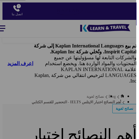
Ski
t
اتصل بنا
mai
conten
Blog
-
Main
navigation
تم بيع Kaplan International Languages إلى شركة
Inspirit Capita. وتُخلي شركة Kaplan Inc.
الشركات التابعة لها مسؤوليتها عن جميع
اعرف المزيد
لمحتويات والمواد الواردة هنا. ويخضع استخدام
علامة KAPLAN INTERNATIONAL
LANGUAGES لترخيص انتقالي من شركة Kaplan,
Inc
Blog
نصائح لغوية
أهم النصائح اختبار الايتلس IELTS - التحضير للقسم الكتابي
نصائح لغوية
هم النصائح اختبار