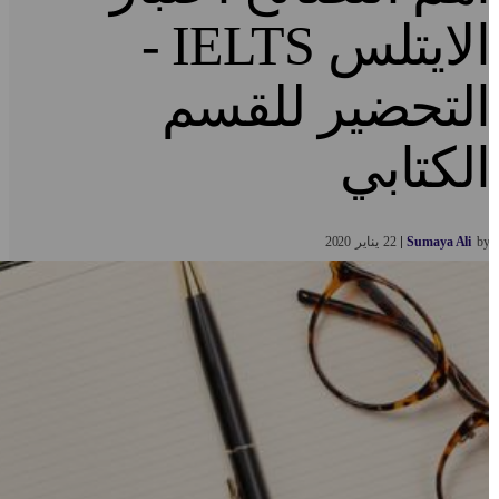
الايتلس IELTS -
لتحضير للقسم
لكتابي
b
Sumaya Ali
22
يناير
2020