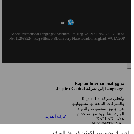
ar
© 2026 Aspect International Language Academies Ltd, Reg No: 2162156 / VAT
No: 152088224 / Reg office: 5 Bloomsbury Place, London, England, WC1A 2QP
تم بيع Kaplan International
Languages إلى شركة Inspirit Capital.
وتُخلي شركة Kaplan Inc.
والشركات التابعة لها مسؤوليتها
عن جميع المحتويات والمواد
الواردة هنا. ويخضع استخدام
اعرف المزيد
علامة KAPLAN
INTERNATIONAL
LANGUAGES لترخيص انتقالي
اختيارك بخصوص الكوكيز في هذا الموقع
من شركة Kaplan, Inc.