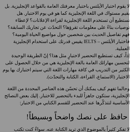
ا يقوم اختبار الأيلتس باختبار معرفتك العامة بالقواعد الإنجليزية. بل
قيم مستواك في اللغة الإنجليزية كما هو في يوم الاختبار. هل
ستطيع أن تستخدم اللغة الإنجليزية لقراءة الإعلانات؟ لإعطاء
وصيات بناءً على معلومات تقرؤها؟ التحدّث عن تجاربك السابقة؟
هم تفاصيل الحديث بين شخصين حول مواضيع الحياة اليومية؟
فاختبار الأيلتس – IELTS يقيس قدرتك على استخدام الإنجليزية
لعملية.
ذاً، كيف تستطيع التحضير لاختبارٍ مثل هذا؟ إنّ الطريقة الوحيدة
تحسين مهاراتك العامة بالغة الإنجليزية هي من خلال الحصول على
لكثير من التدريب في كافة مهارات اللغة التي سيتم اختبارك بها يوم
لاختبار (الاستماع، القراءة، الكتابة والتحدّث).
حالما تفهم كيف يمكنك أن تحسّن هذه العناصر المحددة من اللغة
لإنجليزية، ستكون جاهزاً للبدء بالتحضير للاختبار. إليك بعض النصائح
لأساسية لتتذكّرها عند التحضير للقسم الكتابي من الاختبار:
افظ على نصك واضحاً وبسيطاً!
ا تفكر كثيراً بالموضوع الذي تريد الكتابة عنه. سواءٌ كنت تكتب