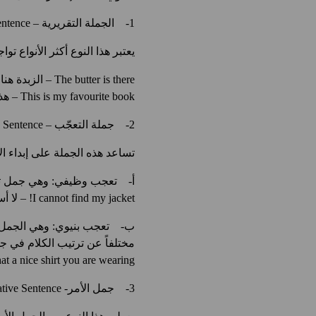
1- الجملة التقريرية – Statement Sentence:
يعتبر هذا النوع أكثر الأنواع تو
The butter is there – الزبدة هناك.
This is my favourite book – هذا كتابي المفضل.
2- جملة التعجّب – Exclamation Sentence:
تساعد هذه الجملة على إبداء 
أ‌- تعجب وظيفي: وهي جمل تقر
I cannot find my jacket! – لا أستطيع أن أجد سترتي.
ب‌- تعجب بنيوي: وهي الجمل ال
مختلفاً عن ترتيب الكلام في ج
What a nice shirt you are wearing! – ما هذا القميص الرائع الذي ت
3- جمل الأمر- Imperative Sentence: