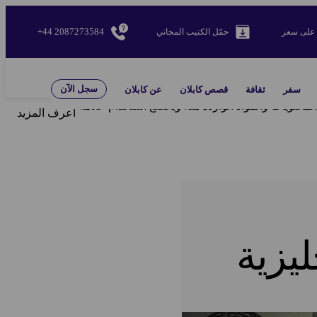
+44 2087273584
على سعر
حمّل الكتيب المجاني
سجل الآن
سفر
ثقافة
قصص كابلان
عن كابلان
لمحتويات والمواد الواردة هنا. ويخضع استخدام علامة
اعرف المزيد
ليزية