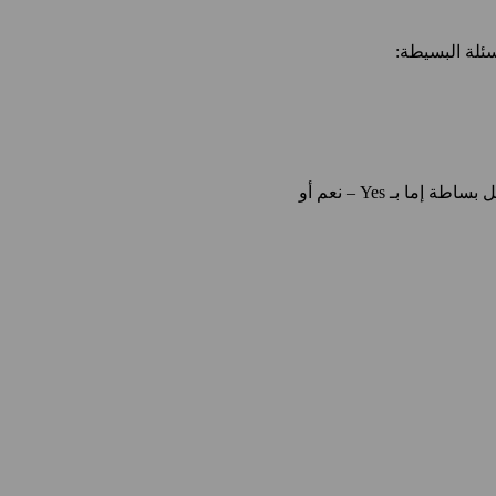
سئلة البسيطة:
تعتبر هذه الأسئلة الأكثر سهولةً في الطرح والإجابة. تسمى بأسئلة "Yes/No" لأنّ الجواب عليها يكون بكل بساطة إما بـ Yes – نعم أو