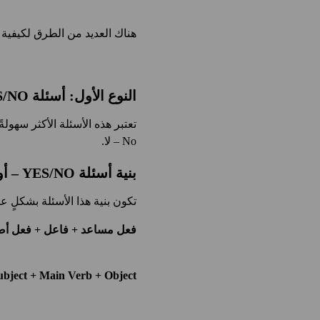
هناك العديد من الطرق لكيفية طر
النوع الأول: أسئلة YES/NO – أو أسئلة تقديم الفعل باللغة الإنجليزية
No – لا.
بنية أسئلة YES/NO – أو أسئلة تقديم الفعل باللغة الإنجليزية
تكون بنية هذا الأسئلة بشكلٍ ع
فعل مساعد + فاعل + فعل أص
ubject + Main Verb + Object?