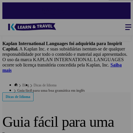
Skip
to
main
content
Blog
-
Main
navigation
Kaplan International Languages foi adquirida para Inspirit
Capital.
A Kaplan Inc. e suas subsidiárias isentam-se de qualquer
responsabilidade por todo o conteúdo e material aqui apresentados.
O uso da marca KAPLAN INTERNATIONAL LANGUAGES
ocorre sob licença transitória concedida pela Kaplan, Inc.
Saiba
mais
Blog
Dicas de Idioma
Guia fácil para uma boa gramática em inglês
Dicas de Idioma
Guia fácil para uma