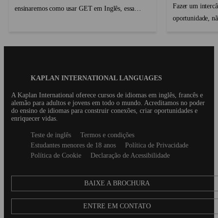
Fazer um interc
ensinaremos como usar GET em Inglês, essa
oportunidade, nã
palavra curta e aparentemente simples mas que
mas também para
é surpreendentemente difícil. Há um monte de
e crescer muito 
palavras muito curtas que os nativos da língua
de manter-se em 
inglesa frequent...
parecer t?...
Blog
KAPLAN INTERNATIONAL LANGUAGES
Footer
A Kaplan International oferece cursos de idiomas em inglês, francês e
alemão para adultos e jovens em todo o mundo. Acreditamos no poder
do ensino de idiomas para construir conexões, criar oportunidades e
enriquecer vidas.
Secondary
Teste de inglês
Termos e condições
footer
Estudantes menores de 18 anos
Política de Privacidade
Política de Cookie
Declaração de Acessibilidade
BAIXE A BROCHURA
ENTRE EM CONTATO