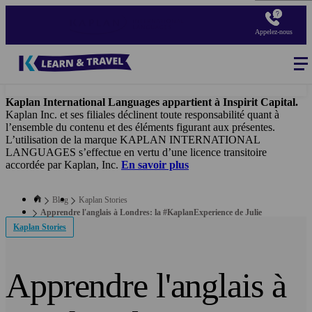
Aller
au
Appelez-nous
contenu
principal
Blog
-
Main
navigation
Kaplan International Languages appartient à Inspirit Capital.
Kaplan Inc. et ses filiales déclinent toute responsabilité quant à
l’ensemble du contenu et des éléments figurant aux présentes.
L’utilisation de la marque KAPLAN INTERNATIONAL
LANGUAGES s’effectue en vertu d’une licence transitoire
accordée par Kaplan, Inc.
En savoir plus
Blog
Kaplan Stories
Apprendre l'anglais à Londres: la #KaplanExperience de Julie
Kaplan Stories
Apprendre l'anglais à