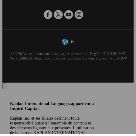
fr
© 2026 Aspect International Language Academies Ltd, Reg No: 2162156 / VAT
No: 152088224 / Reg office: 5 Bloomsbury Place, London, England, WC1A 2QP
Kaplan International Languages appartient à
Inspirit Capital.
Kaplan Inc. et ses filiales déclinent toute
responsabilité quant à l’ensemble du contenu et
des éléments figurant aux présentes. L’utilisation
de la marque KAPLAN INTERNATIONAL