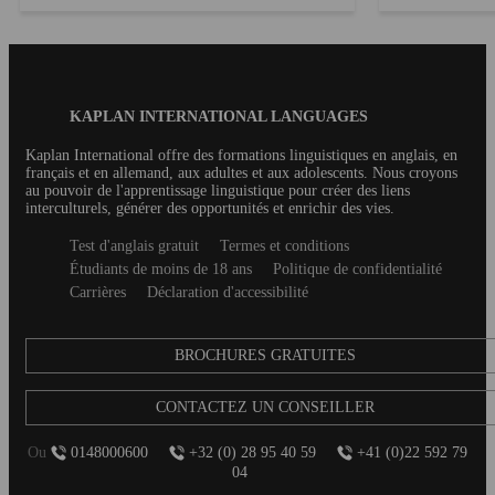
Ventes internationales, après avoir passé une année
quotidienne. Les
psychologiquement compliquée et n’ayant pas
courant, très id
trouvé d’alternance pour le master à la ...
Blog
KAPLAN INTERNATIONAL LANGUAGES
Footer
Kaplan International offre des formations linguistiques en anglais, en
français et en allemand, aux adultes et aux adolescents. Nous croyons
au pouvoir de l'apprentissage linguistique pour créer des liens
interculturels, générer des opportunités et enrichir des vies.
Secondary
Test d'anglais gratuit
Termes et conditions
footer
Étudiants de moins de 18 ans
Politique de confidentialité
Carrières
Déclaration d'accessibilité
BROCHURES GRATUITES
CONTACTEZ UN CONSEILLER
Ou
0148000600
+32 (0) 28 95 40 59
+41 (0)22 592 79
04