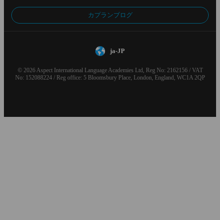
カプランブログ
ja-JP
© 2026 Aspect International Language Academies Ltd, Reg No: 2162156 / VAT
No: 152088224 / Reg office: 5 Bloomsbury Place, London, England, WC1A 2QP