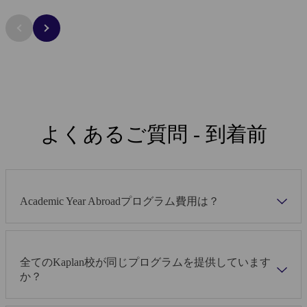
個別オリエンテーションツア
公式試験受験が
ー
試験対策コース受講で、
IELTS の受験が無料に
よくあるご質問 - 到着前
到着後すぐに馴染めるよう、個別オリエ
ンテーションと街のウェルカムツアーを
ご用意。
Academic Year Abroadプログラム費用は？
全てのKaplan校が同じプログラムを提供しています
か？