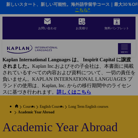
新しいスタート、新しい可能性。海外語学留学コース｜最大30％OF
Skip
こちら*
to
main
content
お問い合わせ
お見積り
無料パンフレット
MENU
Kaplan International Languages は、 Inspirit Capital に譲渡
されました。
Kaplan Inc.およびその子会社は、本書面に掲載
されているすべての内容および資料について、一切の責任を
負いません。KAPLAN INTERNATIONAL LANGUAGES ブ
ランドの使用は、Kaplan, Inc. からの移行期間中のライセン
スに基づき行われます。
詳しくはこちら
Courses
English Courses
Long Term English courses
Academic Year Abroad
Academic Year Abroad