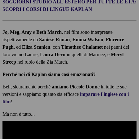
SOGGIORNI STUDIO ALL'ESTERO PER TUTTE LE ETÀ:
SCOPRI I CORSI DI LINGUE KAPLAN
Jo, Meg, Amy
e
Beth March
, nel film sono interpretate
rispettivamente da
Saoirse Ronan
,
Emma Watson
,
Florence
Pugh
, ed
Eliza Scanlen
, con
Timothee Chalamet
nei panni del
loro vicino Laurie,
Laura Dern
in quelli di Marmee, e
Meryl
Streep
nel ruolo della Zia March.
Perché noi di Kaplan siamo così emozionati?
Beh, sicuramente perché
amiamo Piccole Donne
in tutte le sue
versioni e sappiamo quanto sia efficace
imparare l’inglese con i
film
!
Ma non è tutto...