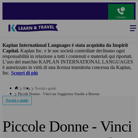
Salta
al
contenuto
Chiama
principale
Blog
-
Main
navigation
Kaplan International Languages è stata acquisita da Inspirit
Capital.
Kaplan Inc. e le sue società controllate declinano ogni
responsabilità in relazione a tutti i contenuti e materiali qui riportati.
L’uso del marchio KAPLAN INTERNATIONAL LANGUAGES
è autorizzato in virtù di una licenza transitoria concessa da Kaplan,
Inc.
Scopri di più
Blog
Novità e guide
Piccole Donne - Vinci un Soggiorno Studio a Boston
Novità e guide
Piccole Donne - Vinci