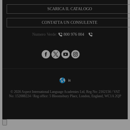
SCARICA IL CATALOGO
CONTATTA UN CONSULENTE
Numero Verde:
800 976 004
it
© 2026 Aspect International Language Academies Ltd, Reg No: 2162156 / VAT
No: 152088224 / Reg office: 5 Bloomsbury Place, London, England, WC1A 2QP