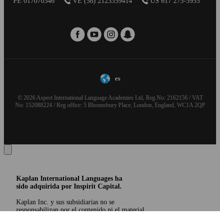
PE 017070346
VE (58) 2123359414
US 617 275-5955
es
© 2026 Aspect International Language Academies Ltd, Reg No: 2162156 / VAT
No: 152088224 / Reg office: 5 Bloomsbury Place, London, England, WC1A 2QP
Kaplan International Languages ha
sido adquirida por Inspirit Capital.
Kaplan Inc. y sus subsidiarias no se
responsabilizan por el contenido ni el material
aquí presentado. El uso de la marca KAPLAN