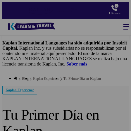
Pasar
al
Llámanos
contenido
principal
Blog
-
Main
navigation
Kaplan International Languages ha sido adquirida por Inspirit
Capital.
Kaplan Inc. y sus subsidiarias no se responsabilizan por el
contenido ni el material aquí presentado. El uso de la marca
KAPLAN INTERNATIONAL LANGUAGES se realiza bajo una
licencia transitoria de Kaplan, Inc.
Saber más
Blog
Kaplan Experience
Tu Primer Día en Kaplan
Kaplan Experience
Tu Primer Día en
Kaplan