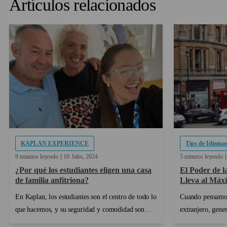
Artículos relacionados
KAPLAN EXPERIENCE
Tips de Idioma
9 minutos leyendo
10
Julio
2024
5 minutos leyendo
¿Por qué los estudiantes eligen una casa
El Poder de l
de familia anfitriona?
Lleva al Máx
Estudiar en e
En Kaplan, los estudiantes son el centro de todo lo
Cuando pensamos
que hacemos, y su seguridad y comodidad son
extranjero, gene
muy importantes. A medida que comienzan su
intensivas, conve