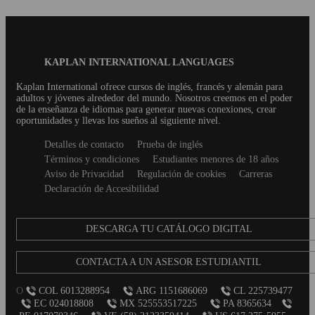
viaje lingüístico al extranjero, nos aseguramos de
una inmersión co
que su experiencia de alojamiento no sólo cumpla
embargo, a menu
sus expectativas, sino que las supere. Con nuestro
interacciones co
Blog
KAPLAN INTERNATIONAL LANGUAGES
programa de alojamiento en casas de familia, los
pueden ser poder
Footer
estudiantes no sólo encuentran un lugar donde
proceso de apren
Kaplan International ofrece cursos de inglés, francés y alemán para
adultos y jóvenes alrededor del mundo. Nosotros creemos en el poder
alojarse, sino un entorno cálido y acogedor en el
conocidas como 
de la enseñanza de idiomas para generar nuevas conexiones, crear
que pueden disfrutar. ...
momentos donde 
oportunidades y llevas los sueños al siguiente nivel.
nuestra aula, y 
Secondary
Detalles de contacto
Prueba de inglés
una lección....
footer
Términos y condiciones
Estudiantes menores de 18 años
Aviso de Privacidad
Regulación de cookies
Carreras
Declaración de Accesibilidad
DESCARGA TU CATÁLOGO DIGITAL
CONTACTA A UN ASESOR ESTUDIANTIL
O
COL 6013288954
ARG 1151686069
CL 225739477
EC 024018808
MX 525553517225
PA 8365634