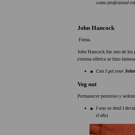
como profesional est
John Hancock
Firma.
John Hancock fue uno de los 
extensa rúbrica se hizo famosa
Can I get your
John
Veg out
Permanecer perezoso y sedenta
I was so tired I deci
el día)