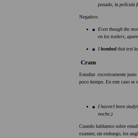
pasado, la película f
Negativo:
Even though the movi
en los trailers, apa
I
bombed
that test l
Cram
Estudiar excesivamente justo 
poco tiempo. En este caso se r
I haven’t been studyi
noche.)
Cuando hablamos sobre estudia
examen; sin embargo, los anglo