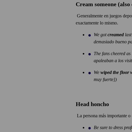
Cream someone (also c
Generalmente en juegos deport
exactamente lo mismo.
We got
creamed
last
demasiado bueno pa
The fans cheered a
apaleaban a los visi
We
wiped the floor 
muy fuerte])
Head honcho
La persona más importante o 
Be sure to dress pro