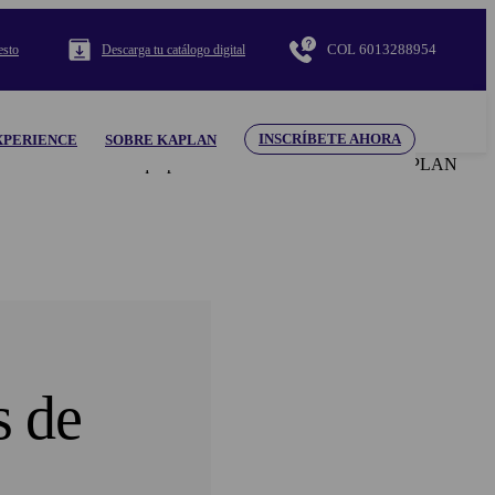
COL 6013288954
esto
Descarga tu catálogo digital
INSCRÍBETE AHORA
XPERIENCE
SOBRE KAPLAN
ntenido ni el material aquí presentado. El uso de la marca KAPLAN
s de