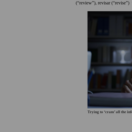
(“review”), revisar (“revise”) 
Trying to ‘cram’ all the in