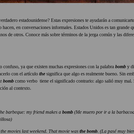
verdadero estadounidense? Estas expresiones te ayudarán a comunicart
lo hacen, en conversaciones informales. Estados Unidos es tan grande que
nos de otros. Conoce más sobre términos de la jerga común y las difere
o confuso, ya que existen muchas expresiones con la palabra
bomb
y di
erlo con el artículo
the
significa que algo es realmente bueno. Sin em
ar
bomb
como verbo tiene el significado contrario: algo salió muy mal. 
ción al contexto.
o the barbeque: my friend makes a
bomb
(Me muero por ir a la barbaco
llosa)
t the movies last weekend. That movie was
the bomb
.
(La pasé muy bien