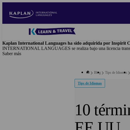
Pasar
al
contenido
principal
Blog
-
Kaplan International Languages ha sido adquirida por Inspirit C
Main
INTERNATIONAL LANGUAGES se realiza bajo una licencia transito
navigation
Saber más
Blog
Tips de Idiomas
Tips de Idiomas
10 térmi
EE.UU.