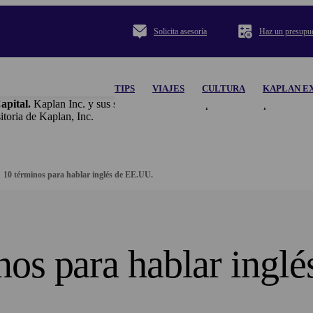
Solicita asesoría
Haz un presupu
TIPS
VIAJES
CULTURA
KAPLAN E
apital.
Kaplan Inc. y sus subsidiarias no se responsabilizan por el co
ria de Kaplan, Inc.
10 términos para hablar inglés de EE.UU.
nos para hablar inglé