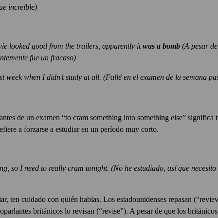
ue increíble)
e looked good from the trailers, apparently it
was a bomb
(A pesar de
rentemente fue un fracaso)
ast week when I didn’t study at all.
(Fallé en el examen de la semana pa
antes de un examen “to cram something into something else” significa 
efiere a forzarse a estudiar en un período muy corto.
ng, so I need to really cram tonight.
(No he estudiado, así que necesit
r, ten cuidado con quién hablas. Los estadounidenses repasan (“review”
parlantes británicos lo revisan (“revise”). A pesar de que los británicos