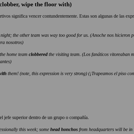
lobber, wipe the floor with)
ivos significa vencer contundentemente. Estas son algunas de las expr
 night; the other team was way too good for us.
(Anoche nos hicieron pa
ra nosotros)
s the home team
clobbered
the visiting team.
(Los fanáticos vitoreaban m
tantes)
with
them! (note, this expression is very strong) (¡Trapeamos el piso con
el jefe superior dentro de un grupo o compañía.
fessionally this week; some
head honchos
from headquarters will be in 