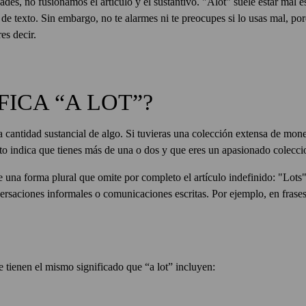
ades, no fusionamos el artículo y el sustantivo. "Alot" suele estar mal 
e texto. Sin embargo, no te alarmes ni te preocupes si lo usas mal, por
es decir.
FICA “A LOT”?
na cantidad sustancial de algo. Si tuvieras una colección extensa de mone
esto indica que tienes más de una o dos y que eres un apasionado coleccio
una forma plural que omite por completo el artículo indefinido: "Lots".
ersaciones informales o comunicaciones escritas. Por ejemplo, en frase
tienen el mismo significado que “a lot” incluyen: