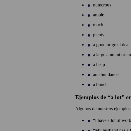
numerous
ample
much
plenty
a good or great deal
a large amount or n
a heap
an abundance
a bunch
Ejemplos de “a lot” e
Algunos de nuestros ejemplos f
“I have a lot of wor
“My husband has a l