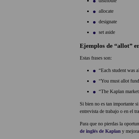
distribute
allocate
designate
set aside
Ejemplos de “allot” e
Estas frases son:
“Each student was al
“You must allot fund
“The Kaplan marketin
Si bien no es tan importante s
entrevista de trabajo o en el t
Para que no pierdas la oportun
de inglés de Kaplan
y mejora 