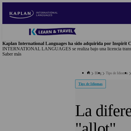
Pasar
al
contenido
principal
Blog
-
Kaplan International Languages ha sido adquirida por Inspirit C
Main
INTERNATIONAL LANGUAGES se realiza bajo una licencia transito
navigation
Saber más
Blog
Tips de Idiomas
Tips de Idiomas
La difere
"allot"