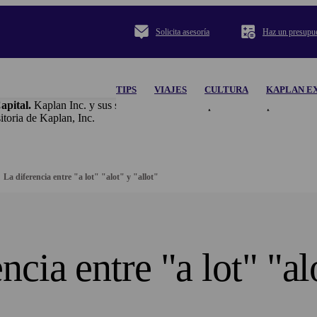
Solicita asesoría
Haz un presupu
TIPS
VIAJES
CULTURA
KAPLAN E
apital.
Kaplan Inc. y sus subsidiarias no se responsabilizan por el co
ria de Kaplan, Inc.
La diferencia entre "a lot" "alot" y "allot"
ncia entre "a lot" "al