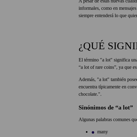
A pesar de estas nuevas cualid
informales, como en mensajes d
siempre entenderá lo que quier
¿QUÉ SIGNI
El término "a lot" significa u
“a lot of rare coins”, ya que 
Además, "a lot" también posee 
encuentra típicamente en conv
chocolate.".
Sinónimos de “a lot”
Algunas palabras comunes que 
many