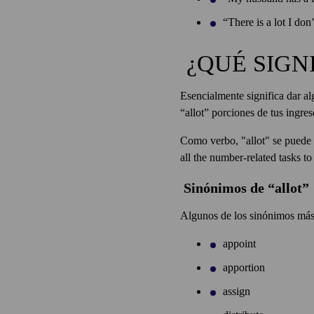
“There is a lot I do
¿QUÉ SIGNI
Esencialmente significa dar al
“allot” porciones de tus ingre
Como verbo, "allot" se puede u
all the number-related tasks to 
Sinónimos de “allot”
Algunos de los sinónimos más 
appoint
apportion
assign