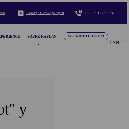
COL 6013288954
esto
Descarga tu catálogo digital
INSCRÍBETE AHORA
XPERIENCE
SOBRE KAPLAN
ntenido ni el material aquí presentado. El uso de la marca KAPLAN
ot" y