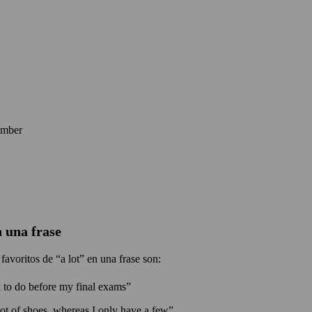
umber
n una frase
avoritos de “a lot” en una frase son:
k to do before my final exams”
ot of shoes, whereas I only have a few”