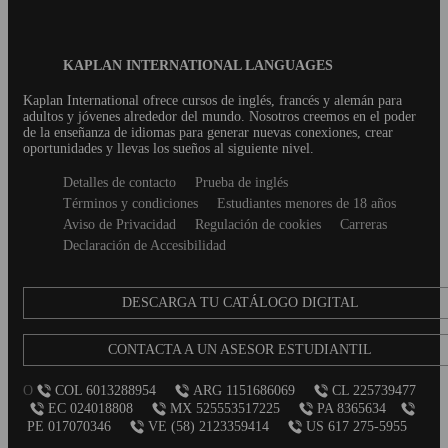
Blog
KAPLAN INTERNATIONAL LANGUAGES
Footer
Kaplan International ofrece cursos de inglés, francés y alemán para
adultos y jóvenes alrededor del mundo. Nosotros creemos en el poder
de la enseñanza de idiomas para generar nuevas conexiones, crear
oportunidades y llevas los sueños al siguiente nivel.
Secondary
Detalles de contacto
Prueba de inglés
footer
Términos y condiciones
Estudiantes menores de 18 años
Aviso de Privacidad
Regulación de cookies
Carreras
Declaración de Accesibilidad
DESCARGA TU CATÁLOGO DIGITAL
CONTACTA A UN ASESOR ESTUDIANTIL
O
COL 6013288954
ARG 1151686069
CL 225739477
EC 024018808
MX 525553517225
PA 8365634
PE 017070346
VE (58) 2123359414
US 617 275-5955