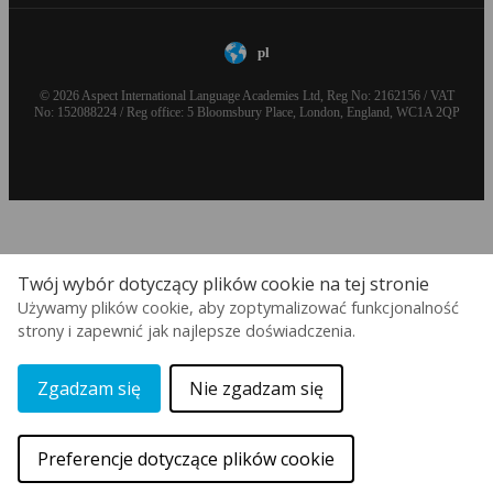
pl
© 2026 Aspect International Language Academies Ltd, Reg No: 2162156 / VAT
No: 152088224 / Reg office: 5 Bloomsbury Place, London, England, WC1A 2QP
Twój wybór dotyczący plików cookie na tej stronie
Używamy plików cookie, aby zoptymalizować funkcjonalność
strony i zapewnić jak najlepsze doświadczenia.
Zgadzam się
Nie zgadzam się
Preferencje dotyczące plików cookie