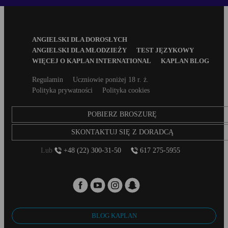
Footer
ANGIELSKI DLA DOROSŁYCH
Menu
ANGIELSKI DLA MŁODZIEŻY
TEST JĘZYKOWY
WIĘCEJ O KAPLAN INTERNATIONAL
KAPLAN BLOG
Secondary
Regulamin
Uczniowie poniżej 18 r. ż.
footer
Polityka prywatności
Polityka cookies
POBIERZ BROSZURĘ
SKONTAKTUJ SIĘ Z DORADCĄ
Lub
+48 (22) 300-31-50
617 275-5955
BLOG KAPLAN