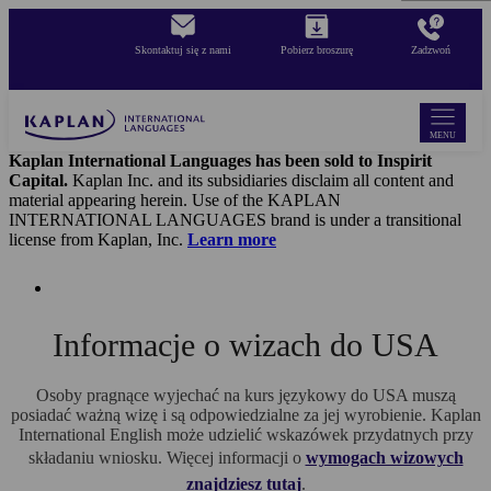
Skip
to
Skontaktuj się z nami
Pobierz broszurę
Zadzwoń
main
content
MENU
Kaplan International Languages has been sold to Inspirit
Capital.
Kaplan Inc. and its subsidiaries disclaim all content and
material appearing herein. Use of the KAPLAN
INTERNATIONAL LANGUAGES brand is under a transitional
license from Kaplan, Inc.
Learn more
Informacje o wizach do USA
Osoby pragnące wyjechać na kurs językowy do USA muszą
posiadać ważną wizę i są odpowiedzialne za jej wyrobienie. Kaplan
International English może udzielić wskazówek przydatnych przy
składaniu wniosku. Więcej informacji o
wymogach wizowych
znajdziesz tutaj
.