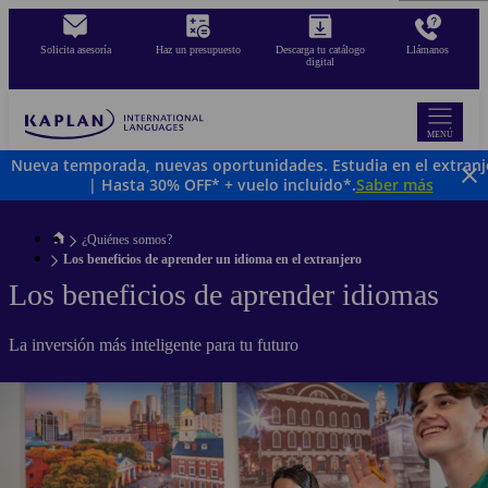
Pasar
al
Solicita asesoría
Haz un presupuesto
Descarga tu catálogo
Llámanos
contenido
digital
principal
MENÚ
Nueva temporada, nuevas oportunidades. Estudia en el extranj
| Hasta 30% OFF* + vuelo incluido*.
Saber más
¿Quiénes somos?
Los beneficios de aprender un idioma en el extranjero
Los beneficios de aprender idiomas
La inversión más inteligente para tu futuro