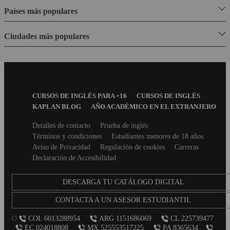
Países más populares
Ciudades más populares
Footer
CURSOS DE INGLÉS PARA +16
CURSOS DE INGLÉS
Menu
KAPLAN BLOG
AÑO ACADÉMICO EN EL EXTRANJERO
Secondary
Detalles de contacto
Prueba de inglés
footer
Términos y condiciones
Estudiantes menores de 18 años
Aviso de Privacidad
Regulación de cookies
Carreras
Declaración de Accesibilidad
DESCARGA TU CATÁLOGO DIGITAL
CONTACTA A UN ASESOR ESTUDIANTIL
O
COL 6013288954
ARG 1151686069
CL 225739477
EC 024018808
MX 525553517225
PA 8365634