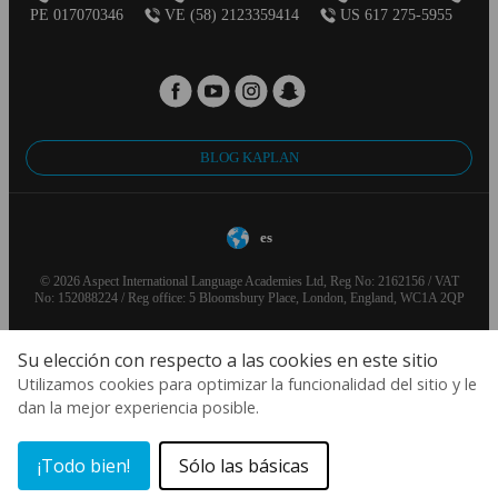
PE 017070346
VE (58) 2123359414
US 617 275-5955
BLOG KAPLAN
es
© 2026 Aspect International Language Academies Ltd, Reg No: 2162156 / VAT
No: 152088224 / Reg office: 5 Bloomsbury Place, London, England, WC1A 2QP
Su elección con respecto a las cookies en este sitio
Utilizamos cookies para optimizar la funcionalidad del sitio y le
dan la mejor experiencia posible.
¡Todo bien!
Sólo las básicas