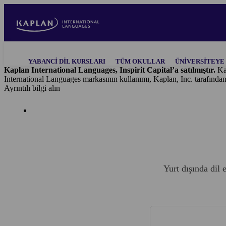
Skip
to
main
content
Main
YABANCI DIL KURSLARI
TÜM OKULLAR
ÜNIVERSITEYE 
navigation
Kaplan International Languages, Inspirit Capital’a satılmıştır.
Ka
International Languages markasının kullanımı, Kaplan, Inc. tarafında
Ayrıntılı bilgi alın
Yurt dışında dil 