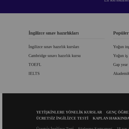
En son teklifle
İngilizce sınav hazırlıkları
Popüler
İngilizce sınav hazırlık kursları
Yoğun ing
Cambridge sınavı hazırlık kursu
Yoğun iş 
TOEFL
Gap year
IELTS
Akademik
Footer
YETIŞKINLERE YÖNELIK KURSLAR
GENÇ ÖĞREN
Menu
ÜCRETSIZ İNGILIZCE TESTI
KAPLAN HAKKIND
Secondary
Ücretsi̇z İngi̇li̇zce Testi̇
Sözleşme Şartnamesi
18 yaş 