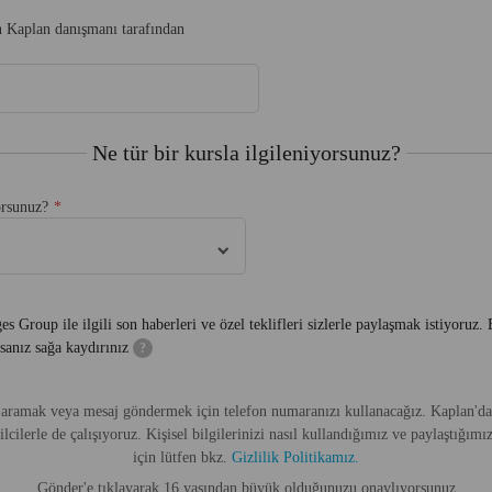
in Kaplan danışmanı tarafından
Ne tür bir kursla ilgileniyorsunuz?
orsunuz?
 Group ile ilgili son haberleri ve özel teklifleri sizlerle paylaşmak istiyoruz.
sanız sağa kaydırınız
?
 aramak veya mesaj göndermek için telefon numaranızı kullanacağız. Kaplan'da 
ilcilerle de çalışıyoruz. Kişisel bilgilerinizi nasıl kullandığımız ve paylaştığımı
için lütfen bkz.
Gizlilik Politikamız.
Gönder'e tıklayarak 16 yaşından büyük olduğunuzu onaylıyorsunuz