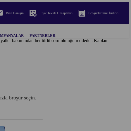
Bize Danışın
Fiyat Teklifi Hesaplayın
Broşürlerimizi İndirin
MPANYALAR
PARTNERLER
teryaller bakımından her türlü sorumluluğu reddeder. Kaplan
azla broşür seçin.