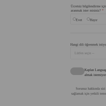
Ücretsiz bilgilendirme iç
aranmak ister misiniz?
Evet
Hayır
Hangi dili öğrenmek istiy
Lütfen seçin --
Kaplan Languages
almak istemiyor
Sorunuz hakkında sizi
sağlamak için yetkili tems