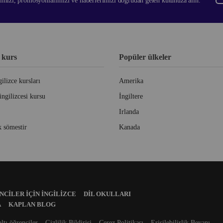
rimizi, promosyonlarımızı ve haberlerimizi doğrudan gelen kutunuza alın.
 kurs
Popüler ülkeler
ilizce kursları
Amerika
ingilizcesi kursu
İngiltere
Irlanda
 sömestir
Kanada
CILER İÇIN İNGILIZCE
DIL OKULLARI
A
KAPLAN BLOG
altı öğrenciler
Gizlilik Bildirisi
Çerez Politikası
Erişilebilirlik Beyanı