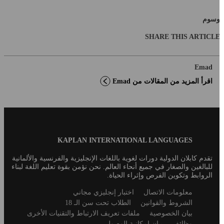
سوم
SHARE THIS ARTICL
Emad
اقرأ المزيد من المقالات من Emad
Blog
KAPLAN INTERNATIONAL LANGUAGES
Footer
تقدم كابلان الدولية دورات لغوية باللغات الإنجليزية والفرنسية والألمانية
للبالغين والصغار في جميع أنحاء العالم. نحن نؤمن بقوة تعليم اللغة لبناء
الروابط وتكوين الفرص وإثراء الحياة.
Secondary
معلومات الاتصال
اختبار إنجليزي مجاني
footer
الشروط والقوانين
الطلاب تحت سن الـ 18
بيان الخصوصية
ملفات تعريف الارتباط والتقنيات الأخرى
وظائف
بيان إمكانية الوصول