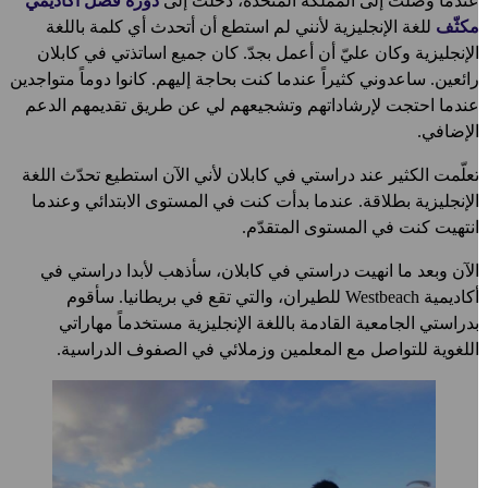
ندما وصلتُ إلى المملكة المتحدة، دخلت إلى
دورة فصل أكاديمي
كثّف
للغة الإنجليزية لأنني لم استطع أن أتحدث أي كلمة باللغة
لإنجليزية وكان عليّ أن أعمل بجدّ. كان جميع اساتذتي في كابلان
ائعين. ساعدوني كثيراً عندما كنت بحاجة إليهم. كانوا دوماً متواجدين
ندما احتجت لإرشاداتهم وتشجيعهم لي عن طريق تقديمهم الدعم
لإضافي.
علّمت الكثير عند دراستي في كابلان لأني الآن استطيع تحدّث اللغة
لإنجليزية بطلاقة. عندما بدأت كنت في المستوى الابتدائي وعندما
نتهيت كنت في المستوى المتقدّم.
لآن وبعد ما انهيت دراستي في كابلان، سأذهب لأبدا دراستي في
أكاديمية Westbeach للطيران، والتي تقع في بريطانيا. سأقوم
دراستي الجامعية القادمة باللغة الإنجليزية مستخدماً مهاراتي
للغوية للتواصل مع المعلمين وزملائي في الصفوف الدراسية.