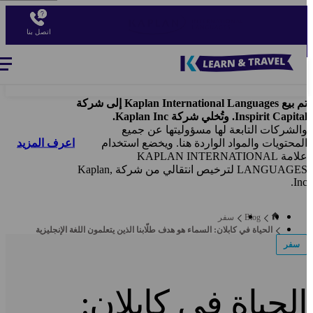
Ski
t
اتصل بنا
mai
conten
Blog
-
Main
navigation
تم بيع Kaplan International Languages إلى شركة
Inspirit Capita. وتُخلي شركة Kaplan Inc.
الشركات التابعة لها مسؤوليتها عن جميع
اعرف المزيد
لمحتويات والمواد الواردة هنا. ويخضع استخدام
علامة KAPLAN INTERNATIONAL
LANGUAGES لترخيص انتقالي من شركة Kaplan,
Inc
Blog
سفر
الحياة في كابلان: السماء هو هدف طلّابنا الذين يتعلمون اللغة الإنجليزية
سفر
لحياة في كابلان: