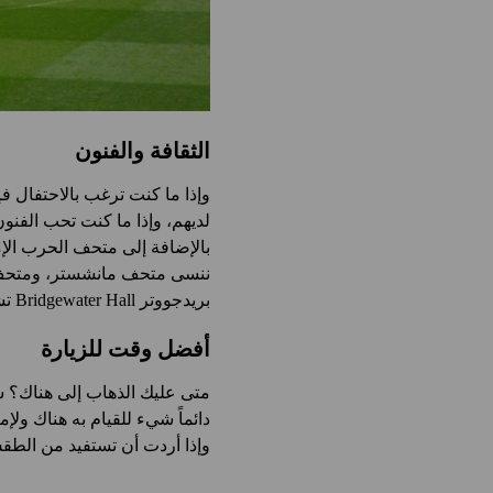
الثقافة والفنون
وإذا ما كنت ترغب بالاحتفال 
بريدجووتر Bridgewater Hall تشكل منزلاً لاثنتين من أعظم الأوركسترات البريطانية BBC Philharmonic وHalle.
أفضل وقت للزيارة
متى عليك الذهاب إلى هناك؟ س
دائماً شيء للقيام به هناك ولإ
وإذا أردت أن تستفيد من الط