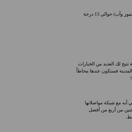
يسيطر المناخ المعتدل على مدينة مانشستر. يبلغ متوسط درجة الحرارة في شهري يوليو وأغسطس (تموز وآب) حوالي 13 درجة
ة تتيح لك العديد من الخيارات
لمدينة فستكون عندها محاطاً
 أنه مع شبكة مواصلاتها
عتين من أربع من أفضل