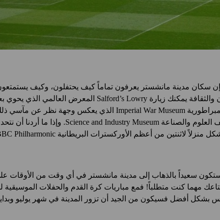
فإن سكان مدينة مانشستر يعرفون تماماً كيف يحتفلون، وكيف يستمتعون 
لديهم، وإذا ما كنت تحب الفنون والثقافة يمكنك زيارة ford’s Lowry
بالإضافة إلى متحف الحرب الإمبراطورية Imperial War Museum الذي يعكس
ننسى متحف مانشستر، ومتحف العلوم والصناعة y Museum
تكون سعيداً بالذهاب إلى مدينة مانشستر في أي وقت من الأوقات على
متاعك مهما كنت متطلباً! فمع مباريات كرة القدم والحفلات الموسيقية ل
قس بشكل أفضل فسيكون من الجيد أن تزور المدينة في شهر يوليو وبد