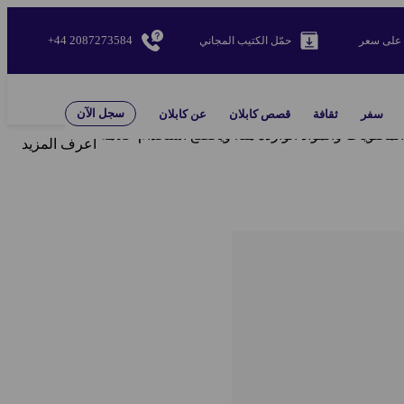
+44 2087273584
على سعر
حمّل الكتيب المجاني
سجل الآن
سفر
ثقافة
قصص كابلان
عن كابلان
لمحتويات والمواد الواردة هنا. ويخضع استخدام علامة
اعرف المزيد