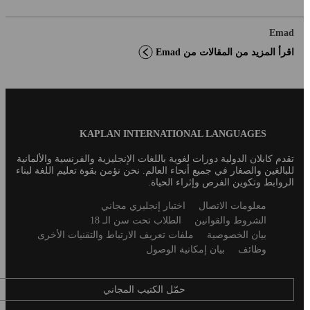
Emad
اقرأ المزيد من المقالات من Emad
Blog
KAPLAN INTERNATIONAL LANGUAGES
Footer
تقدم كابلان الدولية دورات لغوية باللغات الإنجليزية والفرنسية والألمانية
للبالغين والصغار في جميع أنحاء العالم. نحن نؤمن بقوة تعليم اللغة لبناء
الروابط وتكوين الفرص وإثراء الحياة.
Secondary
معلومات الاتصال
اختبار إنجليزي مجاني
footer
الشروط والقوانين
الطلاب تحت سن الـ 18
بيان الخصوصية
ملفات تعريف الارتباط والتقنيات الأخرى
وظائف
بيان إمكانية الوصول
حمّل الكتيب المجاني