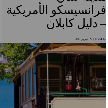
رانسيسكو الأمريكية
 دليل كابلان
b
Emad
22
فبراير
2017