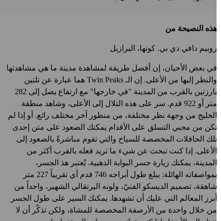
ذه النصيحة من
وبيم دافي دي بي. كونها، البرازيل
ي بعض الأحيان، إن أفضل طريقة لمشاهدة مدينة ما هي مشاهدتها
النظر إليها من الأعلى. إن الـ
Twin Peaks
هما عبارة عن تلتين
بارزتين بالقرب من المدينة "في خارجها" مع ارتفاع يصل إلى 282
متر أو 922 قدم. سر على هذه التلال إلى الأعلى، وشاهد منطقة
لخليج من وجهة نظر مختلفة، من منظور آخر مختلف رائع. أو إذا لم
كن من محبي التسلق على الأقدام يمكنك الصعود على متن إحدى
لك الحافلات المخصصة للسياح والتي تقوم مباشرةً بالصعود إلى
لأعلى. إذا كنت تبحث عن شيء ما تريد فعله بالقرب أكثر من
لمدينة، يمكنك زيارة جسر البوابة الذهبية. يُعتبر هذ الجسر،
بمواصفاته الهائلة: يبلغ طول أبراجه 746 قدم أي تقريباً 227 متر
اهقة، تصميم الديسكو الفنيّ، ولونه البرتقالي الشهير، واحداً من
برز المعالم التي عليك أن تشهدها. يمكنك السير على طول الجسر
ن خلال واحدة من الأرصفة المخصصة للمشاة، ولكن تذكّر أن لا