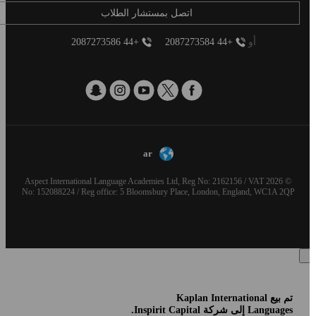
اتصل بمستشار الطلاب
أو
+44 2087273584
+44 2087273586
ar
© 2026 Aspect International Language Academies Ltd, Reg No: 2162156 / VAT
No: 152088224 / Reg office: 5 Bloomsbury Place, London, England, WC1A 2QP
تم بيع Kaplan International
Languages إلى شركة Inspirit Capital.