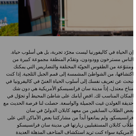
ن الحياة في كاليفورنيا ليست مجرّد تجربة، بل هي أسلوب حياة.
لناس مسترخون وودودون، وتقدّم المنطقة مجموعة كبيرة من
متنوّعة من الطقوس الجويّة المختلفة والتضاريس التي يمكنك
كتشافها، من الشواطئ المشمسة إلى قمم الجبل الثلجية. إذا كنت
بحث عن تعريف نفسك إلى أسلوب الحياة الغنيّ في كاليفرونيا في
ناخ معتدل، إذاً مدينة سان فرانسيسكو الأمريكية هي دون شك
لمكان المناسب لك. اقضِ أيامك على شاطئ المحيط أو تجوّل في
ديقة الغولدن غيت الجميلة والواسعة. حصلت لنا فرصة الحديث مع
عض الطلاب السابقين من معهد كابلان الدوليّ في سان
رانسيسكو، ولم يمانعوا أبداً من مشاركتنا بعض الأماكن التي على
لّاب كابلان المستقبليين زيارتها في مدينة سان فرانسيسكو
لامريكية سواء كنت تريد استكشاف المتاحف المذهلة العديدة