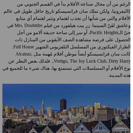
لرغم من أن مجال صناعة الأفلام بدأ في القسم الجنوبي من
اليفرونيا، ولكن تملك سان فرانسيسكو تاريخ حافل طويل في عالم
لأفلام والتي من شأنها أن تجذب اهتمام وتثير اهتمام أي متابع
عاشق لفَنّ السينما. زر بيت هيلفورد من فيلم
Mrs. Doubtifre
في
يّ الـ
Pacific Heights
، أو سر إلى ساحة حديقة آلامو من أجل
لحصول على فرصة مشاهدة الصف الأيقوني من المنازل ذات
لطراز الفيكتوري من المسلسل التلفزيوني الشهير
Full House
.
انت سان فرانسيسكو أيضاً موطن أفلام مُهمة مثل
Alcatraz,
Vertigo, The Joy Luck Club, Dirty Harry
. فلذلك بغض النظر عن
وع الأفلام أو المسلسلات التي تستمتع بها، هناك شيء ما للجميع في
ذه المدينة.