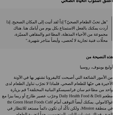
عتنق أسلوب الحياة الصحّي
"هل تحبّ الطعام الصحيّ؟ إذاً لقد أتيت إلى المكان الصحيح. إذا
أردت يمكنك بالفعل الاستمتاع بكل يوم من أيامك هنا. هناك
مجموعة من الأحياء المذهلة، المطاعم والمقاهي المميّزة،
محلّات فنية تجارية لا تُحصى، وأيضاً متاجر شهيرة."
ذه النصيحة من
وليغ بوبنوف، روسيا
ن الأمور الشائعة التي أصبحت كاليفرونا تشتهر بها في الآونة
لأخيرة هي حبّها للطعام الصحي. فلماذا لا تجرّب تناول الطعام لدى
احد من مطاعم سان فرانسيسكو النباتية المختلفة؟ قم بزيارة
طعم
Daily Health Food & Deli
وجرّب عصير طازج أو ربما بيزا مع
واكامولي. يمكنك أيضاً التوقف أمام
the Green Heart Foods Café
في منطقة Mission، ولكن تأكّد أن تكون دائماً مستعد للانتظار في
لصف فهناك عشرات الناس المتحمسين جداً لتجربة الطعام