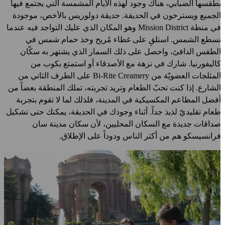
طقسها الضبابي، هناك وجود لهذه الأيام المشمسة التي يجتمع فيها
لجميع ويسترخون في الحديقة. حديقة دولوريس بالأخص، موجودة
في منطة Mission District وهو المكان الذي عليك التواجد فيه عندما
سطع الشمس. استلقِ على غطاء مُريح وخذ حمام شمس في
لطقس الدافئ، واحصل على ذلك السمار الذي يشتهر به سكّان
اليفورنيا. شارك في نزهة مع الأصدقاء أو استمتع بكوب من
لمثلجات العضويّة من
Bi-Rite Creamery
على الطرف الثاني من
لشارع. إذا كنت تحبّ الطعام وتريد تجربته، تملك المنطقة بعضاً من
فضل المطاعم المكسيكية في المدينة، فلذلك لما لا تقوم بتجربة
عام تقليديّ لذيذ جداً. أثناء وجودك في الحديقة، يمكنك حتى تشكيل
داقات جديدة مع السكان المحليين، لأن سكان مدينة سان
رانسيسكو هم من أكثر الناس ودوداً على الإطلاق.