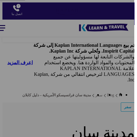
Ski
t
اتصل بنا
mai
conten
Blog
-
Main
navigation
تم بيع Kaplan International Languages إلى شركة
Inspirit Capita. وتُخلي شركة Kaplan Inc.
الشركات التابعة لها مسؤوليتها عن جميع
اعرف المزيد
لمحتويات والمواد الواردة هنا. ويخضع استخدام
علامة KAPLAN INTERNATIONAL
LANGUAGES لترخيص انتقالي من شركة Kaplan,
Inc
Blog
سفر
مدينة سان فرانسيسكو الأمريكية – دليل كابلان
سفر
دينة سان