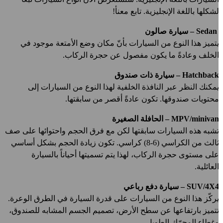
شكلها باللغة الإنجليزية. تابع معنأ!
 – سيارة صالون
تميز هذا النوع من السيارات بأنّ مكان وضع الأمتعة موجود في
لخلف وعادةً ما يكون مفصول عن حجرة الركاب.
Hatchbac – سيارة ذات صندوق
مكنك النظر عبر النافذة الخلفية لهذا النوع من السيارات إلى
حتويات صندوقها. تكون عادةً أقصر من سابقتها.
MPV/miniva – الحافلة الصغيرة
شبه هذه السيارات سابقتها لكن مع فرق الحجم واحتوائها على صف
ثالث من الكراسي (6-8) كراسي. تكون زيادة الحجم بشكل أساسي
لى مستوى حجرة الركاب، لهذا يتم تسميتها أحياناً بالسيارة
لعائلية.
SUV/4X – سيارة دفع رباعي
ركّز هذا النوع من السيارات على قدرة السيارة في الطرق الوعرة.
تميز بارتفاعها عن سطح الأرض، تصميم الجسم المشابه للصندوق،
غطاء المحرّك الطويل.