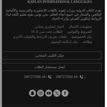
Blog
KAPLAN INTERNATIONAL LANGUAGES
Footer
تقدم كابلان الدولية دورات لغوية باللغات الإنجليزية والفرنسية والألمانية
للبالغين والصغار في جميع أنحاء العالم. نحن نؤمن بقوة تعليم اللغة لبناء
الروابط وتكوين الفرص وإثراء الحياة.
Secondary
معلومات الاتصال
اختبار إنجليزي مجاني
footer
الشروط والقوانين
الطلاب تحت سن الـ 18
بيان الخصوصية
ملفات تعريف الارتباط والتقنيات الأخرى
وظائف
بيان إمكانية الوصول
حمّل الكتيب المجاني
اتصل بمستشار الطلاب
أو
+44 2087273584
+44 2087273586