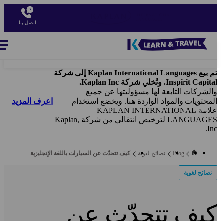
Ski
t
اتصل بنا
mai
conten
Blog
-
Main
navigation
تم بيع Kaplan International Languages إلى شركة
Inspirit Capita. وتُخلي شركة Kaplan Inc.
الشركات التابعة لها مسؤوليتها عن جميع
اعرف المزيد
لمحتويات والمواد الواردة هنا. ويخضع استخدام
علامة KAPLAN INTERNATIONAL
LANGUAGES لترخيص انتقالي من شركة Kaplan,
Inc
Blog
نصائح لغوية
كيف تتحدّث عن السيارات باللغة الإنجليزية
نصائح لغوية
يف تتحدّث عن