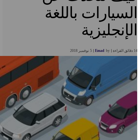
لسيارات باللغة
لإنجليزية
 دقائق القراءة
by
Emad
5
نوفمبر
2018