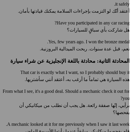
it safely
عتقد أنّك لو التزمت بإجراءات السلامة يمكنك قيادتها بأمان.
Have you participated in any car racing
ل شاركت بأي سباقٍ للسيارات؟
Yes, few years ago. I won the bronze medal
عم، قبل عدة سنوات. ربحت الميدالية البروزنية.
لمحادثة الثانية: محادثة باللغة الإنجليزية عن شراء سيارة
That car is exactly what I want, so I probably should buy i
ذه السيارة هي تماماً ما أرغب به، أعتقد أنني سأشتريها.
From what I see, it's a good deal. Should a mechanic check it out fo
you
رأيي، إنّها صفقة رائعة. هل يجب أن نطلب من ميكانيكي أن
فحصها؟
A mechanic looked at it for me previously when I saw it last week
ام بفحصها ميكانيكي سابقاً عندما رأيتها الأسبوع الماضي.