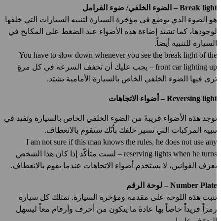
Break ligh – الضوء الخلفي/ ضوء الفرامل
و الضوء الذي يوضع في مؤخرة السيارة لتنبيه السيارات التي خلفها
وجودها، كما تشتد إضاءة هذه الأضواء عند الضغط على المكابح في
لسيارة للتنبيه أيضاً.
You have to slow down whenever you see the break light of th
front car lighting up – يجب عليك أن تخفف السرعة في كل مرةٍ
رى فيها الضوء الخلفي الخاص بالسيارة الأمامية يشتد.
Reversing ligh – أضواء الاتجاهات
وجد هذه الأضواء قريبةً من الضوء الخلفي الخاص بالسيارة وتفيد في
نبيه المركبات التي تسير خلفك بأنّك ستقوم بالانعطاف.
I am not sure if this man knows the rules, he does not use an
reserving lights when he turns – لست متأكّد إذا كان هذا الشخص
عرف القوانين، لا يستخدم أضواء الاتجاهات عندما يقوم بالانعطاف.
Number Plat – لوحة الرقم
ثبت هذه اللوحة على مقدمة ومؤخرة السيارة. تمتلك كل سيارة
مزاً فريداً خاصاً بها عادةً ما يتكون من أحرف وأرقام معاً ليسهل
لتعرّف عليها.